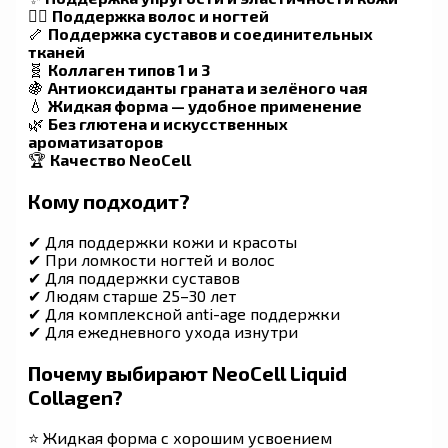
💇‍♀️
Поддержка волос и ногтей
🦴
Поддержка суставов и соединительных
тканей
🧬
Коллаген типов 1 и 3
🍇
Антиоксиданты граната и зелёного чая
💧
Жидкая форма — удобное применение
🌿
Без глютена и искусственных
ароматизаторов
🏆
Качество NeoCell
Кому подходит?
✔ Для поддержки кожи и красоты
✔ При ломкости ногтей и волос
✔ Для поддержки суставов
✔ Людям старше 25–30 лет
✔ Для комплексной anti-age поддержки
✔ Для ежедневного ухода изнутри
Почему выбирают NeoCell Liquid
Collagen?
⭐ Жидкая форма с хорошим усвоением