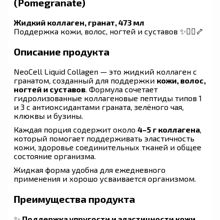
(Pomegranate)
Жидкий коллаген, гранат, 473 мл
Поддержка кожи, волос, ногтей и суставов ✨💆‍♀️🦴
Описание продукта
NeoCell Liquid Collagen — это жидкий коллаген с
гранатом, созданный для поддержки
кожи, волос,
ногтей и суставов
. Формула сочетает
гидролизованные коллагеновые пептиды типов 1
и 3 с антиоксидантами граната, зелёного чая,
клюквы и бузины.
Каждая порция содержит около
4–5 г коллагена
,
который помогает поддерживать эластичность
кожи, здоровье соединительных тканей и общее
состояние организма.
Жидкая форма удобна для ежедневного
применения и хорошо усваивается организмом.
Преимущества продукта
✨
Поддержка упругости и эластичности кожи