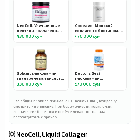
вкусом клубники и
лимона, 299 г
NeoCell, Улучшенные
Codeage, Морской
пептиды коллагена,
коллаген с биотином,
гиалуроновая кислота
гиалуроновая кислота,
430 000 сум
470 000 сум
и витамин C, с
120 капсул
нейтральным вкусом,
195 г
Solgar, глюкозамин,
Doctors Best,
гиалуроновая кислота,
глюкозамин,
хондроитин и МСМ,
хондроитин и МСМ с
330 000 сум
570 000 сум
Glucosamine
гиалуроновой
Hyaluronic Acid
кислотой, Glucosamine
Chondroitin MSM, 60
Chondroitin MSM +
Это общие правила приёма, а не назначение. Дозировку
таблеток
Hyaluronic Acid, 150
смотрите на упаковке. При беременности, кормлении,
вегетарианских капсул
хронических болезнях и приёме лекарств сначала
посоветуйтесь с врачом.
💥
NeoCell, Liquid Collagen