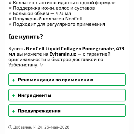
⭐ Коллаген + антиоксиданты в одной формуле
⭐ Поддержка кожи, волос и суставов
⭐ Большой объём — 473 мл
⭐ Популярный коллаген NeoCell
⭐ Подходит для регулярного применения
Где купить?
Купить
NeoCell Liquid Collagen Pomegranate, 473
мл
вы можете на
Evitamin.uz
— с гарантией
оригинальности и быстрой доставкой по
Узбекистану. ✨
+
Рекомендации по применению
Пробудите свою внутреннюю красоту с
+
Ингредиенты
помощью нашего восхитительного гранатового
напитка. Принимать по одной (1) столовой
Очищенная вода, органический тростниковый
ложке (15 мл) в день отдельно или в смеси с
+
Предупреждения
сахар, лимонная кислота, натуральные
шести (6) жидк. унция воды или сока. После
ароматизаторы, сорбат калия (для сохранения
вскрытия упаковки хранить в холодильнике.
Примечание: Используйте этот продукт только
свежести), органический экстракт листьев
в качестве пищевой добавки. Не используйте
стевии (ребаудиозид A). Может содержать:
Добавлен: 14:24, 26-май-2026
для снижения веса. Хранить закрытую
следы сульфитов природного происхождения.