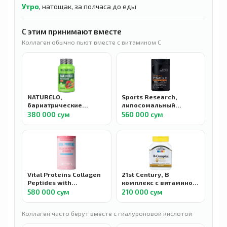
Утро
, натощак, за полчаса до еды
С этим принимают вместе
Коллаген обычно пьют вместе с витамином C
NATURELO,
Sports Research,
бариатрические
липосомальный
мультивитамины с
витамин C, 1000 мг 180
380 000 сум
560 000 сум
железом, 60
растительных капсул
вегетарианских капсул
Vital Proteins Collagen
21st Century, В
Peptides with
комплекс с витамином
Hyaluronic Acid and
C, 100 таблеток
580 000 сум
210 000 сум
Vitamin C, Пептиды
коллагена с
Коллаген часто берут вместе с гиалуроновой кислотой
гиалуроновй кислотой
и витамином С, со