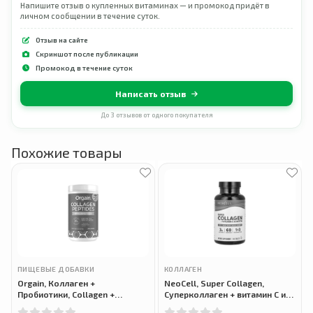
Напишите отзыв о купленных витаминах — и промокод придёт в
личном сообщении в течение суток.
Отзыв на сайте
Скриншот после публикации
Промокод в течение суток
Написать отзыв
До 3 отзывов от одного покупателя
Похожие товары
ПИЩЕВЫЕ ДОБАВКИ
КОЛЛАГЕН
Orgain, Коллаген +
NeoCell, Super Collagen,
Пробиотики, Collagen +
Суперколлаген + витамин C и
Probiotics, 726 г
биотин, 180 таблеток