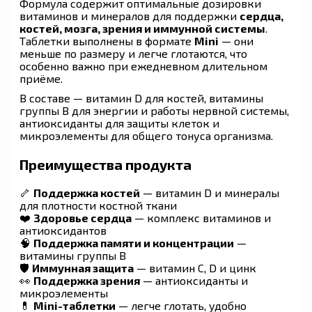
Формула содержит оптимальные дозировки
витаминов и минералов для поддержки
сердца,
костей, мозга, зрения и иммунной системы
.
Таблетки выполнены в формате
Mini
— они
меньше по размеру и легче глотаются, что
особенно важно при ежедневном длительном
приёме.
В составе — витамин D для костей, витамины
группы B для энергии и работы нервной системы,
антиоксиданты для защиты клеток и
микроэлементы для общего тонуса организма.
Преимущества продукта
🦴
Поддержка костей
— витамин D и минералы
для плотности костной ткани
❤️
Здоровье сердца
— комплекс витаминов и
антиоксидантов
🧠
Поддержка памяти и концентрации
—
витамины группы B
🛡
Иммунная защита
— витамин C, D и цинк
👀
Поддержка зрения
— антиоксиданты и
микроэлементы
💊
Mini-таблетки
— легче глотать, удобно