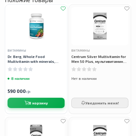
ВИТАМИНЫ
ВИТАМИНЫ
Dr. Berg, Whole Food
Centrum Silver Multivitamin for
Multivitamin with minerals,
Men 50 Plus, мультивитамины
мультивитамины с
для мужчин 50+, 100 таблеток
минералами, 60 капсул
В наличии
Нет в наличии
590 000
сӯм
В корзину
Уведомить меня!