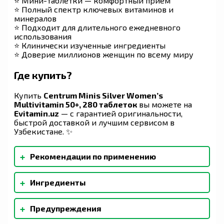
⭐ Мини-таблетки — комфортный приём
⭐ Полный спектр ключевых витаминов и
минералов
⭐ Подходит для длительного ежедневного
использования
⭐ Клинически изученные ингредиенты
⭐ Доверие миллионов женщин по всему миру
Где купить?
Купить
Centrum Minis Silver Women’s
Multivitamin 50+, 280 таблеток
вы можете на
Evitamin.uz
— с гарантией оригинальности,
быстрой доставкой и лучшим сервисом в
Узбекистане. ✨
+
Рекомендации по применению
Принимайте по две (2) таблетки ежедневно во
+
Ингредиенты
время еды. Не превышайте рекомендованную
дозу. Не предназначено для применения у
Карбонат кальция, оксид магния, хлорид калия,
детей.
+
Предупреждения
аскорбиновая кислота (витамин C),
двухосновный фосфат кальция,