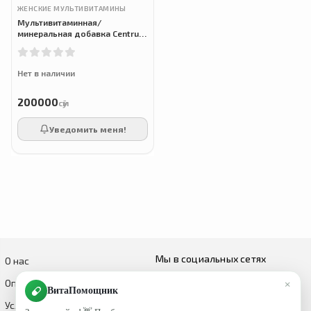
ЖЕНСКИЕ МУЛЬТИВИТАМИНЫ
Мультивитаминная/
минеральная добавка Centrum
Silver для женщин старше 50
лет, с витаминами D3, B,
кальцием и
Нет в наличии
200000
сӯм
Уведомить меня!
Мы в социальных сетях
О нас
×
Оплата и доставка
ВитаПомощник
Условия возврата и обмена