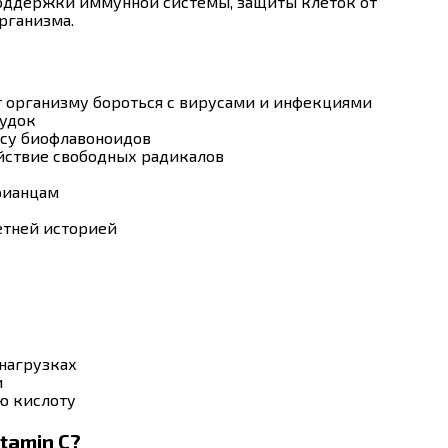
поддержки иммунной системы, защиты клеток от
рганизма.
 организму бороться с вирусами и инфекциями
удок
су биофлавоноидов
йствие свободных радикалов
рианцам
етней историей
нагрузках
и
ю кислоту
tamin C?