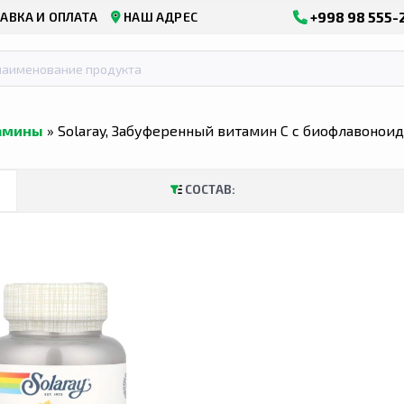
+998 98 555-
АВКА И ОПЛАТА
НАШ АДРЕС
амины
» Solaray, Забуференный витамин С с биофлавоноид
СОСТАВ: