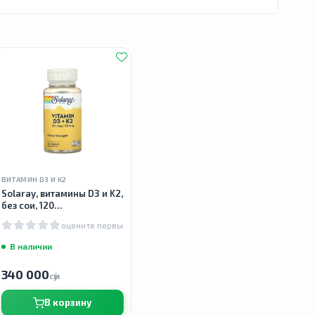
ВИТАМИН D3 И К2
Solaray, витамины D3 и K2,
без сои, 120
вегетарианских капсул
оцените первым
В наличии
340 000
сӯм
В корзину