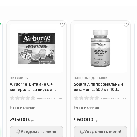
ВИТАМИНЫ
ПИЩЕВЫЕ ДОБАВКИ
AirBorne, Витамин С +
Solaray, липосомальный
минералы, со вкусом
витамин С, 500 мг, 100
апельсина, 30 таблеток
растительных капсул
м
оцените первым
оцените первым
Нет в наличии
Нет в наличии
295000
460000
сӯм
сӯм
Уведомить меня!
Уведомить меня!