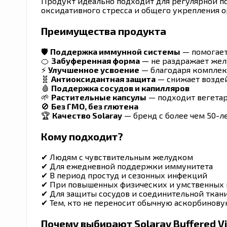
Продукт идеально подходит для регулярной 
оксидативного стресса и общего укрепления о
Преимущества продукта
🛡
Поддержка иммунной системы
— помогает
🍊
Забуференная форма
— не раздражает жел
⚡
Улучшенное усвоение
— благодаря комплек
🧬
Антиоксидантная защита
— снижает возде
🩸
Поддержка сосудов и капилляров
🌱
Растительные капсулы
— подходит вегета
🚫
Без ГМО, без глютена
🏆
Качество Solaray
— бренд с более чем 50-л
Кому подходит?
✔ Людям с чувствительным желудком
✔ Для ежедневной поддержки иммунитета
✔ В период простуд и сезонных инфекций
✔ При повышенных физических и умственных 
✔ Для защиты сосудов и соединительной ткан
✔ Тем, кто не переносит обычную аскорбинову
Почему выбирают Solaray Buffered Vi