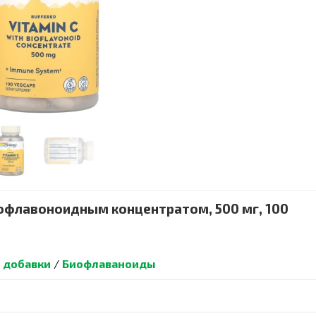
иофлавоноидным концентратом, 500 мг, 100
 добавки
/
Биофлаваноиды