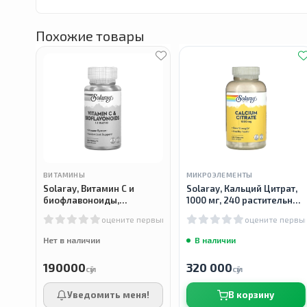
Хранить в сухом и прохладном месте.
Похожие товары
ВИТАМИНЫ
МИКРОЭЛЕМЕНТЫ
Solaray, Витамин C и
Solaray, Кальций Цитрат,
биофлавоноиды,
1000 мг, 240 растительных
соотношение 1: 1, 100
капсул
оцените первым
оцените первы
растительных капсул
Нет в наличии
В наличии
190000
320 000
сӯм
сӯм
Уведомить меня!
В корзину