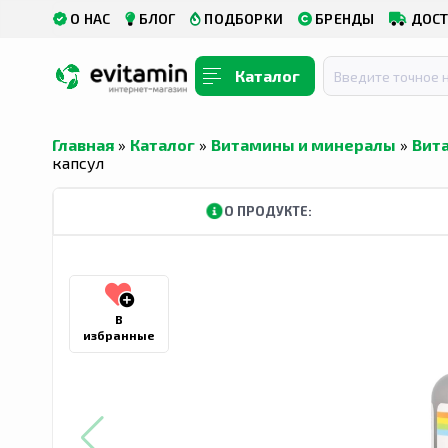
О НАС
БЛОГ
ПОДБОРКИ
БРЕНДЫ
ДОСТ
Каталог
Главная
»
Каталог
»
Витамины и минералы
»
Вит
капсул
О ПРОДУКТЕ:
В
избранные