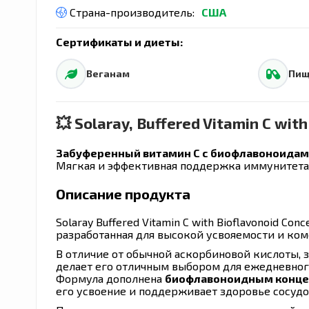
Страна-производитель:
США
Сертификаты и диеты:
Веганам
Пищ
💥 Solaray, Buffered Vitamin C wit
Забуференный витамин C с биофлавоноидами,
Мягкая и эффективная поддержка иммунитета 
Описание продукта
Solaray Buffered Vitamin C with Bioflavonoid Con
разработанная для высокой усвояемости и ко
В отличие от обычной аскорбиновой кислоты,
делает его отличным выбором для ежедневног
Формула дополнена
биофлавоноидным конц
его усвоение и поддерживает здоровье сосудо