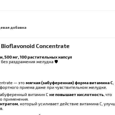
евая добавка
h Bioflavonoid Concentrate
 500 мг, 100 растительных капсул
без раздражения желудка 🛡️
centrate — это
мягкая (забуференная) форма витамина C
,
мфортного приема даже при чувствительном желудке.
 забуференный витамин C
не повышает кислотность
, что
о применения.
ентратом
, который усиливает действие витамина C, улуч
в.