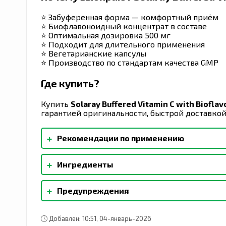
⭐ Забуференная форма — комфортный приём
⭐ Биофлавоноидный концентрат в составе
⭐ Оптимальная дозировка 500 мг
⭐ Подходит для длительного применения
⭐ Вегетарианские капсулы
⭐ Производство по стандартам качества GMP
Где купить?
Купить
Solaray Buffered Vitamin C with Biofla
гарантией оригинальности, быстрой доставкой
+
Рекомендации по применению
Применять только согласно инструкции. Прин
+
Ингредиенты
или запивая стаканом воды.
Капсула из растительной целлюлозы, стеарат 
+
Предупреждения
Не следует использовать продукт, если защит
недоступном для детей месте. Перед началом
Добавлен: 10:51, 04-январь-2026