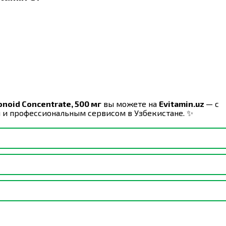
vonoid Concentrate, 500 мг
вы можете на
Evitamin.uz
— с
 и профессиональным сервисом в Узбекистане. ✨
имать по одной растительной капсуле в день во время е
магния и акация.
ная пленка повреждена или отсутствует. Хранить в
 применения следует проконсультироваться с врачом.