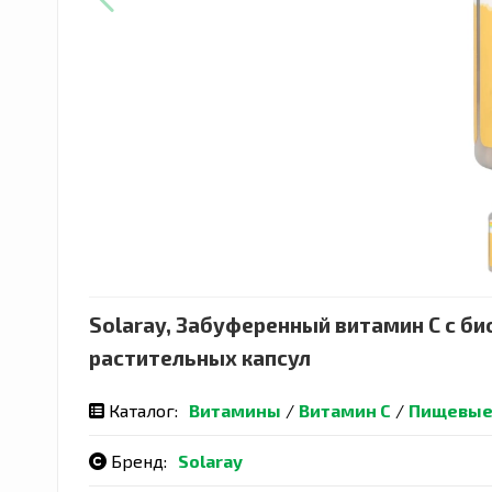
Solaray, Забуференный витамин С с б
растительных капсул
Каталог:
Витамины
/
Витамин С
/
Пищевые
Бренд:
Solaray