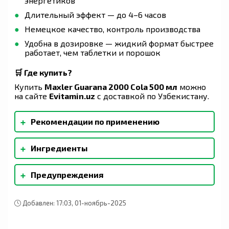
энергетиков
Длительный эффект — до 4–6 часов
Немецкое качество, контроль производства
Удобна в дозировке — жидкий формат быстрее
работает, чем таблетки и порошок
🛒 Где купить?
Купить
Maxler Guarana 2000 Cola 500 мл
можно
на сайте
Evitamin.uz
с доставкой по Узбекистану.
+
Рекомендации по применению
📌 Как принимать?: Порция: 10 мл (мерный
+
Ингредиенты
колпачок). Принимать 1–2 раза в день,
предпочтительно утром или перед
Вода, экстракт гуараны (8%), концентрат сока
тренировкой. Можно пить в чистом виде или
+
Предупреждения
малины (2%), подкислитель (лимонная
разбавлять водой. Не принимать перед сном
кислота), ароматизатор, L-аскорбиновая
(содержит кофеин).
⚠️ Предупреждение: Не превышать суточную
кислота, консервант (сорбат калия),
дозировку. Не рекомендуется беременным,
подсластители (цикламат натрия, ацесульфам-
Добавлен: 17:03, 01-ноябрь-2025
кормящим, людям с гипертонией или
К, сахарин), D-пантотенат кальция,
сердечно-сосудистыми заболеваниями. БАД не
гидрохлорид пиридоксина, мононитрат