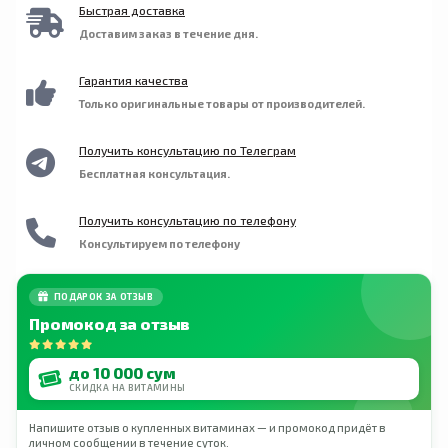
является лекарством.
тиамина.
Быстрая доставка
Доставим заказ в течение дня.
Гарантия качества
Только оригинальные товары от производителей.
Получить консультацию по Телеграм
Бесплатная консультация.
Получить консультацию по телефону
Консультируем по телефону
ПОДАРОК ЗА ОТЗЫВ
Промокод за отзыв
до 10 000 сум
СКИДКА НА ВИТАМИНЫ
Напишите отзыв о купленных витаминах — и промокод придёт в
личном сообщении в течение суток.