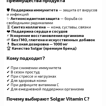
Преимущества продукта
🛡
Поддержка иммунитета
— защита от вирусов
и инфекций
✨
Антиоксидантная защита
— борьба со
свободными радикалами
🧬
Синтез коллагена
— кожа, суставы, связки
❤️
Поддержка сердца и сосудов
⚡
Ускорение восстановления организма
🌱
Без ГМО, глютена и искусственных добавок
💊
Высокая дозировка — 1000 мг
🏆
Качество Solgar (премиум бренд)
Кому подходит?
✔ При снижении иммунитета
✔ В сезон простуд
✔ При стрессе и нагрузках
✔ Для здоровья кожи
✔ При дефиците витамина C
✔ Для ежедневной поддержки организма
Почему выбирают Solgar Vitamin C?