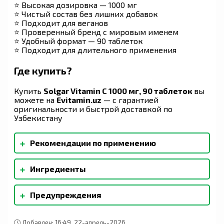
⭐ Высокая дозировка — 1000 мг
⭐ Чистый состав без лишних добавок
⭐ Подходит для веганов
⭐ Проверенный бренд с мировым именем
⭐ Удобный формат — 90 таблеток
⭐ Подходит для длительного применения
Где купить?
Купить
Solgar Vitamin C 1000 мг, 90 таблеток
вы
можете на
Evitamin.uz
— с гарантией
оригинальности и быстрой доставкой по
Узбекистану
+
Рекомендации по применению
В качестве пищевой добавки для взрослых
+
Ингредиенты
принимать по одной (1) таблетке в день
(желательно во время еды) или в соответствии
Микрокристаллическая целлюлоза,
с назначением врача.
+
Предупреждения
растительная целлюлоза, растительная
стеариновая кислота, диоксид кремния,
Перед применением пищевых добавок во
растительный глицерин. Не содержит глютена,
время беременности, кормления грудью,
пшеницы, молочных продуктов, сои, дрожжей,
Добавлен: 16:49, 22-апрель-2026