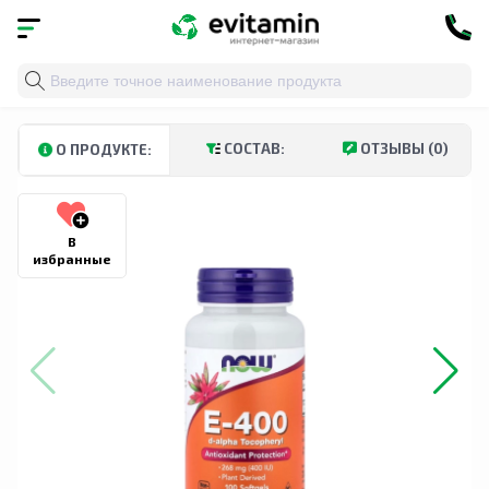
Главная
»
Каталог
»
Витамины и минералы
»
Витами
СОСТАВ:
ОТЗЫВЫ (0)
О ПРОДУКТЕ:
В
избранные