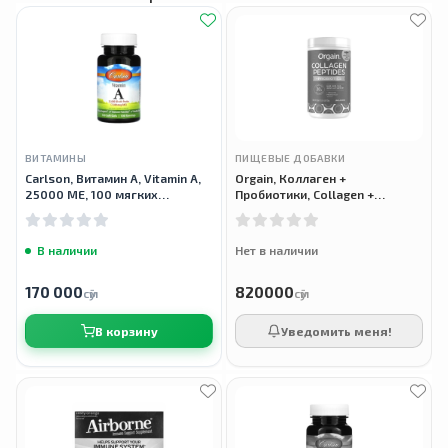
ВИТАМИНЫ
ПИЩЕВЫЕ ДОБАВКИ
Carlson, Витамин A, Vitamin A,
Orgain, Коллаген +
25000 МЕ, 100 мягких
Пробиотики, Collagen +
таблеток
Probiotics, 726 г
В наличии
Нет в наличии
170 000
820000
сӯм
сӯм
В корзину
Уведомить меня!