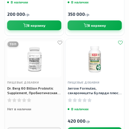
В наличии
В наличии
200 000
350 000
сӯм
сӯм
В корзину
В корзину
ТОП
ПИЩЕВЫЕ ДОБАВКИ
ПИЩЕВЫЕ ДОБАВКИ
Dr. Berg 60 Billion Probiotic
Jarrow Formulas,
Supplement, Пробиотическая
сахаромицеты Буларди плюс
добавка 60 млрд, 30
МОС, Saccharomyces Boulardii
вегетарианских капсул
Plus MOS, 5 млрд, 90 капсул
Нет в наличии
В наличии
420 000
сӯм