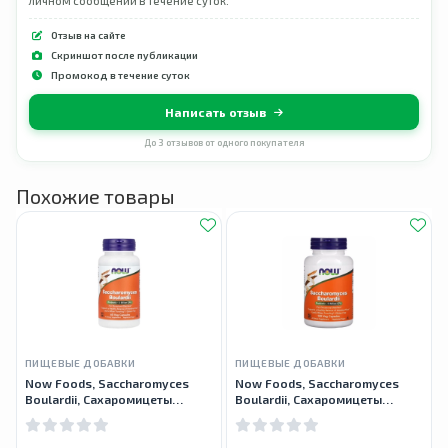
личном сообщении в течение суток.
Отзыв на сайте
Скриншот после публикации
Промокод в течение суток
Написать отзыв
До 3 отзывов от одного покупателя
Похожие товары
ПИЩЕВЫЕ ДОБАВКИ
ПИЩЕВЫЕ ДОБАВКИ
Now Foods, Saccharomyces
Now Foods, Saccharomyces
Boulardii, Сахаромицеты
Boulardii, Сахаромицеты
Буларди, 5 млрд КОЕ, 60
Буларди, 5 млрд КОЕ, 120
капсул
капсул