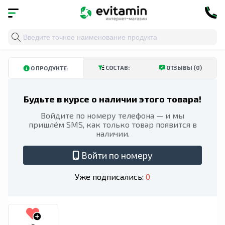
Главная
»
Каталог
»
Витамины и минералы
»
Пищевы
КУПИТЬ В ТАШКЕНТСКОЙ ОБЛАСТИ
КУПИТЬ В АНДИЖАНСКОЙ ОБЛ
СОСТАВ:
ОТЗЫВЫ (0)
О ПРОДУКТЕ:
Будьте в курсе о наличии этого товара!
Войдите по номеру телефона — и мы
пришлём SMS, как только товар появится в
наличии.
Войти по номеру
Уже подписались:
0