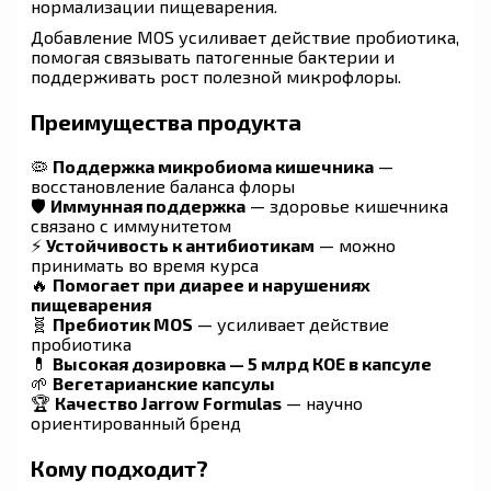
нормализации пищеварения.
Добавление MOS усиливает действие пробиотика,
помогая связывать патогенные бактерии и
поддерживать рост полезной микрофлоры.
Преимущества продукта
🦠
Поддержка микробиома кишечника
—
восстановление баланса флоры
🛡
Иммунная поддержка
— здоровье кишечника
связано с иммунитетом
⚡
Устойчивость к антибиотикам
— можно
принимать во время курса
🔥
Помогает при диарее и нарушениях
пищеварения
🧬
Пребиотик MOS
— усиливает действие
пробиотика
💊
Высокая дозировка — 5 млрд КОЕ в капсуле
🌱
Вегетарианские капсулы
🏆
Качество Jarrow Formulas
— научно
ориентированный бренд
Кому подходит?