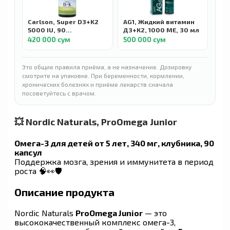
Carlson, Super D3+K2
AG1, Жидкий витамин
5000 IU, 90
Д3+К2, 1000 МЕ, 30 мл
вегетарианских капсул
420 000 сум
500 000 сум
Это общие правила приёма, а не назначение. Дозировку
смотрите на упаковке. При беременности, кормлении,
хронических болезнях и приёме лекарств сначала
посоветуйтесь с врачом.
💥 Nordic Naturals, ProOmega Junior
Омега-3 для детей от 5 лет, 340 мг, клубника, 90
капсул
Поддержка мозга, зрения и иммунитета в период
роста 🧠👀🛡️
Описание продукта
Nordic Naturals
ProOmega Junior
— это
высококачественный комплекс омега-3,