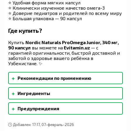
⭐ Удобная форма мягких капсул
⭐ Клинически изученное качество омега-3
⭐ Доверие педиатров и родителей по всему миру
⭐ Большая упаковка — 90 капсул
Где купить?
Купить
Nordic Naturals ProOmega Junior, 340 мг,
90 капсул
вы можете на
Evitamin.uz
— с
гарантией оригинальности, быстрой доставкой и
заботой о здоровье вашего ребёнка в
Узбекистане. ✨
+
Рекомендации по применению
Принимать по 2 мягкие таблетки в день во
+
Ингредиенты
время еды или в соответствии с назначением
врача или фармацевта.
Очищенный жир глубоководных рыб (анчоусов
+
Предупреждения
и сардин), мягкая капсула (желатин, глицерин,
вода, натуральный клубничный ароматизатор),
Хранить в сухом и прохладном месте,
натуральный клубничный ароматизатор, d-
защищенном от солнечных лучей. Не
альфа токоферол, экстракт розмарина
Добавлен: 17:17, 07-февраль-2026
принимать, если защитная пленка повреждена
(натуральный консервант). Без глютена,