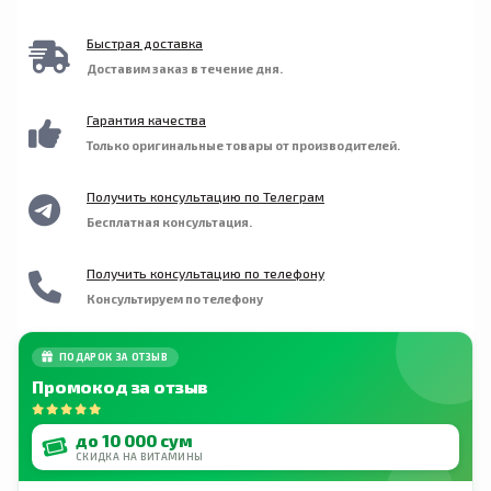
или отсутствует. Хранить в недоступном для
молочных продуктов, искусственных
детей месте. Перед началом применения этого
красителей и ароматизаторов.
Быстрая доставка
препарата при наличии аллергии на йод, во
Доставим заказ в течение дня.
время приема антикоагулянтов или ожидания
операции необходимо проконсультироваться с
врачом.
Гарантия качества
Только оригинальные товары от производителей.
Получить консультацию по Телеграм
Бесплатная консультация.
Получить консультацию по телефону
Консультируем по телефону
ПОДАРОК ЗА ОТЗЫВ
Промокод за отзыв
до 10 000 сум
СКИДКА НА ВИТАМИНЫ