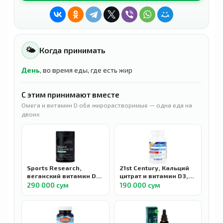
🌤
Когда принимать
День
, во время еды, где есть жир
С этим принимают вместе
Омега и витамин D оба жирорастворимые — одна еда на
двоих
Sports Research,
21st Century, Кальций
веганский витамин D3,
цитрат и витамин D3,
125 мкг (5000 МЕ), 60
максимальная
290 000 сум
190 000 сум
растительных капсул
эффективность, 75
таблеток