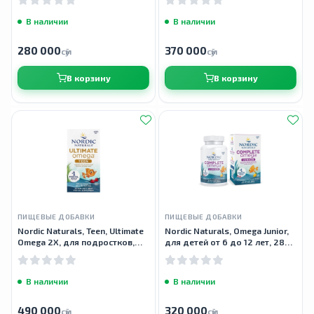
мл
В наличии
В наличии
280 000
370 000
сӯм
сӯм
В корзину
В корзину
ПИЩЕВЫЕ ДОБАВКИ
ПИЩЕВЫЕ ДОБАВКИ
Nordic Naturals, Teen, Ultimate
Nordic Naturals, Omega Junior,
Omega 2X, для подростков,
для детей от 6 до 12 лет, 283
клубник, 60 миникапсул
мг, 90 мини-капсул
В наличии
В наличии
490 000
320 000
сӯм
сӯм