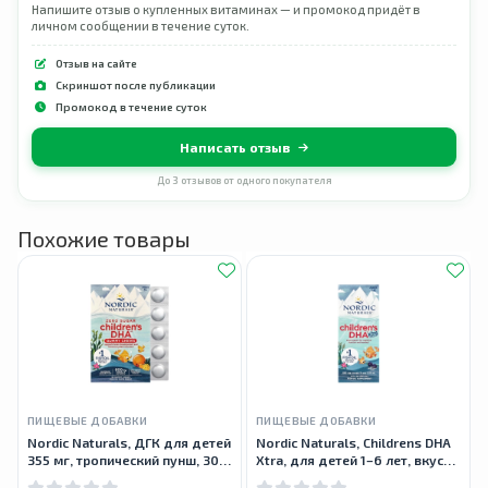
Напишите отзыв о купленных витаминах — и промокод придёт в
личном сообщении в течение суток.
Отзыв на сайте
Скриншот после публикации
Промокод в течение суток
Написать отзыв
До 3 отзывов от одного покупателя
Похожие товары
ПИЩЕВЫЕ ДОБАВКИ
ПИЩЕВЫЕ ДОБАВКИ
Nordic Naturals, ДГК для детей
Nordic Naturals, Childrens DHA
355 мг, тропический пунш, 30
Xtra, для детей 1–6 лет, вкус
жевательных таблеток
ягодного пунша, 880 мг, 60