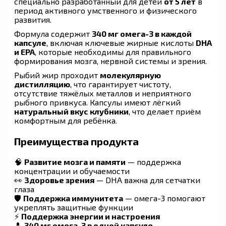
специально разработанный для детей
от 5 лет
в
период активного умственного и физического
развития.
Формула содержит
340 мг омега-3 в каждой
капсуле
, включая ключевые жирные кислоты
DHA
и EPA
, которые необходимы для правильного
формирования мозга, нервной системы и зрения.
Рыбий жир проходит
молекулярную
дистилляцию
, что гарантирует чистоту,
отсутствие тяжёлых металлов и неприятного
рыбного привкуса. Капсулы имеют лёгкий
натуральный вкус клубники
, что делает приём
комфортным для ребёнка.
Преимущества продукта
🧠
Развитие мозга и памяти
— поддержка
концентрации и обучаемости
👀
Здоровье зрения
— DHA важна для сетчатки
глаза
🛡
Поддержка иммунитета
— омега-3 помогают
укреплять защитные функции
⚡
Поддержка энергии и настроения
💊
340 мг омега-3 в одной капсуле
—