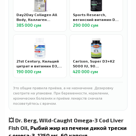
Day2Day Collagen All
Sports Research,
Body, Коллаген
веганский витамин D3,
пептиды тип 1-2-3 с D3
125 мкг (5000 МЕ), 60
385 000 сум
290 000 сум
и K2, 300 г
растительных капсул
21st Century, Кальций
Carlson, Super D3+K2
цитрат и витамин D3,
5000 IU, 90
максимальная
вегетарианских капсул
190 000 сум
420 000 сум
эффективность, 75
таблеток
Это общие правила приёма, а не назначение. Дозировку
смотрите на упаковке. При беременности, кормлении,
хронических болезнях и приёме лекарств сначала
посоветуйтесь с врачом.
💥 Dr. Berg, Wild-Caught Omega-3 Cod Liver
Fish Oil,
Рыбий жир из печени дикой трески
с омега-3, 1250 мг, 60 капсул