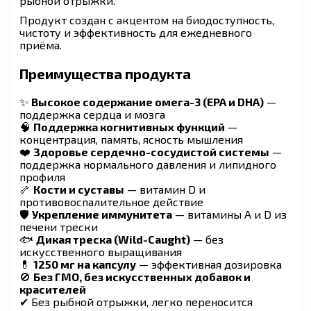
рыбной отрыжки.
Продукт создан с акцентом на биодоступность,
чистоту и эффективность для ежедневного
приёма.
Преимущества продукта
✨
Высокое содержание омега-3 (EPA и DHA)
—
поддержка сердца и мозга
🧠
Поддержка когнитивных функций
—
концентрация, память, ясность мышления
❤️
Здоровье сердечно-сосудистой системы
—
поддержка нормального давления и липидного
профиля
🦴
Кости и суставы
— витамин D и
противовоспалительное действие
🛡
Укрепление иммунитета
— витамины A и D из
печени трески
🐟
Дикая треска (Wild-Caught)
— без
искусственного выращивания
💊
1250 мг на капсулу
— эффективная дозировка
🚫
Без ГМО, без искусственных добавок и
красителей
✔ Без рыбной отрыжки, легко переносится