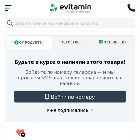
Главная
»
Каталог
»
Витамины и минералы
»
Пищевы
КУПИТЬ В ТАШКЕНТСКОЙ ОБЛАСТИ
КУПИТЬ В АНДИЖАНСКОЙ ОБЛ
СОСТАВ:
ОТЗЫВЫ (0)
О ПРОДУКТЕ:
Будьте в курсе о наличии этого товара!
Войдите по номеру телефона — и мы
пришлём SMS, как только товар появится в
наличии.
Войти по номеру
Уже подписались:
4