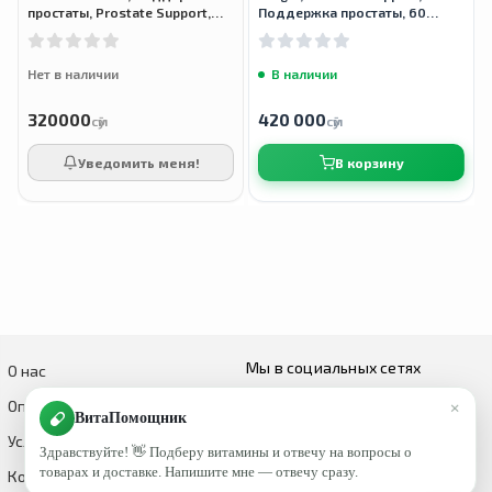
простаты, Prostate Support,
Поддержка простаты, 60
496 мл
вегетарианских капсул
Нет в наличии
В наличии
320000
420 000
сӯм
сӯм
Уведомить меня!
В корзину
Мы в социальных сетях
О нас
×
Оплата и доставка
ВитаПомощник
Условия возврата и обмена
Здравствуйте! 👋 Подберу витамины и отвечу на вопросы о
товарах и доставке. Напишите мне — отвечу сразу.
Контакты