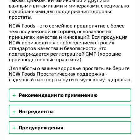
важными витаминами и минералами, специально
подобранными для поддержания здоровья
простаты.
NOW Foods - это семейное предприятие с более
чем полувековой историей, основанное на
принципах качества и инноваций. Вся продукция
NOW производится с соблюдением строгих
стандартов качества и безопасности, что
подтверждается регистрацией GMP (хорошие
производственные практики).
Для заботы о вашем здоровье простаты выберите
NOW Foods Простатическая поддержка -
надежный партнер на пути к мужскому здоровью.
+
Рекомендации по применению
Принимать по 2 мягкие таблетки 1–2 раза в
+
Ингредиенты
день во время еды.
Мягкая капсула (бычий желатин, глицерин,
+
Предупреждения
рожковое дерево, вода) и пчелиный воск. При
производстве не используются дрожжи,
Только для взрослых. Если вы беременны,
пшеница, глютен, соя, молоко, яйца, рыба,