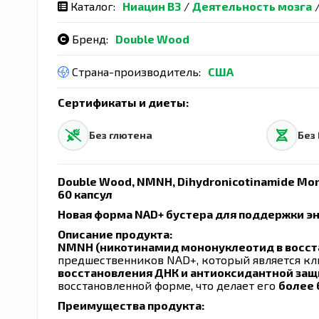
Каталог:
Ниацин В3
/
Деятельность мозга
Бренд:
Double Wood
Страна-производитель:
США
Сертификаты и диеты:
Без глютена
Без
Double Wood, NMNH, Dihydronicotinamide Mo
60 капсул
Новая форма NAD+ бустера для поддержки э
Описание продукта:
NMNH (никотинамид мононуклеотид в восс
предшественников NAD+, который является 
восстановления ДНК и антиоксидантной за
восстановленной форме, что делает его
более
Преимущества продукта: