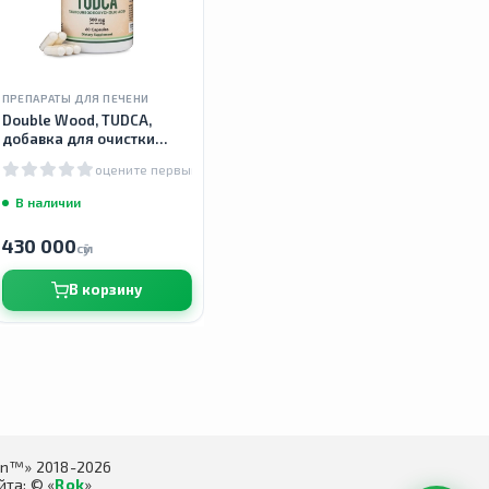
ПРЕПАРАТЫ ДЛЯ ПЕЧЕНИ
Double Wood, TUDCA,
добавка для очистки
печени и желчного
оцените первым
пузыря, 500 мг, 60 капсул
В наличии
430 000
сӯм
В корзину
in™» 2018-2026
та: © «
Rok
»