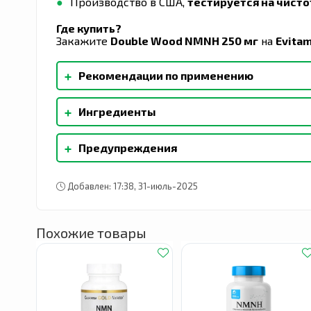
Производство в США,
тестируется на чисто
Где купить?
Закажите
Double Wood NMNH 250 мг
на
Evitam
+
Рекомендации по применению
В качестве пищевой добавки принимайте по 1
+
Ингредиенты
Гипромеллоза (капсула) и рисовая мука, рас
+
Предупреждения
запатентованный ингредиент Бета-дигидрони
Проконсультируйтесь с врачом перед приме
кормления грудью или в возрасте до 18 лет.
Добавлен: 17:38, 31-июль-2025
при возникновении любых побочных реакций
пока не выясните, как это на вас повлияет. Х
капсул в день.
Похожие товары