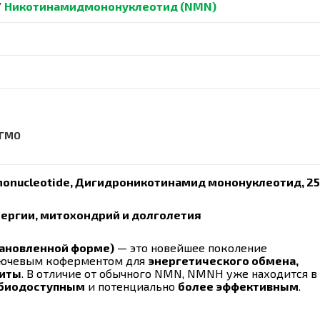
/
Никотинамидмононуклеотид (NMN)
 ГМО
nonucleotide, Дигидроникотинамид мононуклеотид, 25
нергии, митохондрий и долголетия
тановленной форме)
— это новейшее поколение
ключевым коферментом для
энергетического обмена,
щиты
. В отличие от обычного NMN, NMNH уже находится в
 биодоступным
и потенциально
более эффективным
.