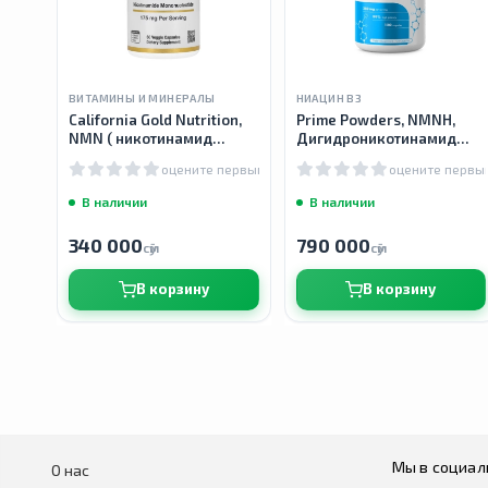
ВИТАМИНЫ И МИНЕРАЛЫ
НИАЦИН В3
California Gold Nutrition,
Prime Powders, NMNH,
NMN ( никотинамид
Дигидроникотинамид
мононуклеотид ), 175 мг,
мононуклеотид, 250 мг,
оцените первым
оцените первы
60 растительных капсул
120 капсул
В наличии
В наличии
340 000
790 000
сӯм
сӯм
В корзину
В корзину
Мы в социал
О нас