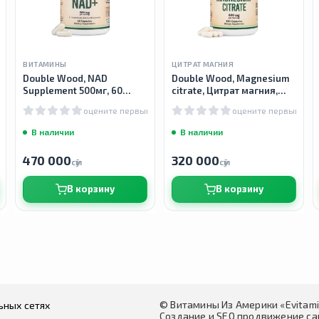
ВИТАМИНЫ
ЦИТРАТ МАГНИЯ
Double Wood, NAD
Double Wood, Magnesium
Supplement 500мг, 60
citrate, Цитрат магния,
капсула
800 мг, 180 капсул
м
оцените первым
оцените первым
В наличии
В наличии
470 000
320 000
сӯм
сӯм
В корзину
В корзину
© Витамины Из Америки «Evitam
ьных сетях
Создание и SEO продвижение сай