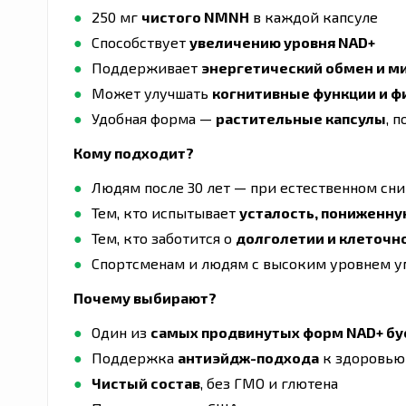
250 мг
чистого NMNH
в каждой капсуле
Способствует
увеличению уровня NAD+
Поддерживает
энергетический обмен и 
Может улучшать
когнитивные функции и ф
Удобная форма —
растительные капсулы
, 
Кому подходит?
Людям после 30 лет — при естественном сн
Тем, кто испытывает
усталость, пониженн
Тем, кто заботится о
долголетии и клеточн
Спортсменам и людям с высоким уровнем у
Почему выбирают?
Один из
самых продвинутых форм NAD+ бу
Поддержка
антиэйдж-подхода
к здоровью
Чистый состав
, без ГМО и глютена