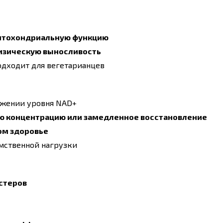
митохондриальную функцию
изическую выносливость
подходит для вегетарианцев
ижении уровня NAD+
ую концентрацию или замедленное восстановление
ом здоровье
мственной нагрузки
стеров