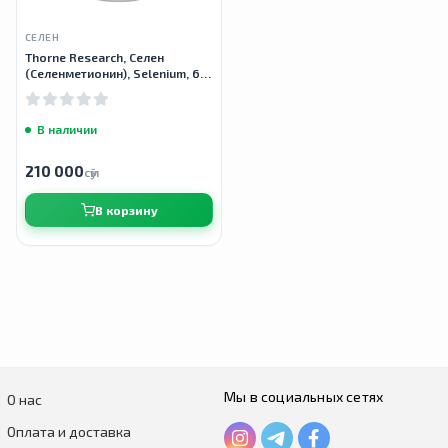
СЕЛЕН
Thorne Research, Cелен
(Селенметионин), Selenium, 60
капсул
В наличии
210 000
сӯм
В корзину
Мы в социальных сетях
О нас
Оплата и доставка