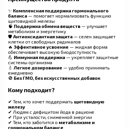
✨
Комплексная поддержка гормонального
баланса
— помогает нормализовать функцию
щитовидной железы
🧠
Поддержка обмена веществ
— улучшает
метаболизм и энергетику
🛡
Антиоксидантная защита
— селен защищает
клетки от свободных радикалов
🔥
Эффективное усвоение
— жидкая форма
обеспечивает высокую биодоступность
💪
Иммунная поддержка
— укрепляет защитные
системы организма
💧
Легкое дозирование
— удобно принимать
ежедневно
🚫
Без ГМО, без искусственных добавок
Кому подходит?
✔ Тем, кто хочет поддержать
щитовидную
железу
✔ Людям с дефицитом йода в рационе
✔ При усталости, сниженной энергии
✔ Тем, кто заботится о
метаболизме и
гормональном балансе