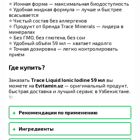
⭐ Ионная форма — максимальная биодоступность
⭐ Удобная жидкая формула — лучше и быстрее
всасывается
⭐ Чистый состав без аллергенов
⭐ Продукт от бренда Trace Minerals — лидера в
минералах
⭐ Без ГМО, без глютена, без сои
⭐ Удобный объём 59 мл — хватает надолго
⭐ Точная дозировка — легко контролировать
приём
Где купить?
Заказать
Trace Liquid Ionic Iodine 59 мл
вы
можете на
Evitamin.uz
— оригинальный продукт,
быстрая доставка и лучший сервис в Узбекистане.
✨
+
Рекомендации по применению
Хорошо встряхните. Принимать по 0,2 мл (3
+
Ингредиенты
капли) в день, смешав с соком или водой.