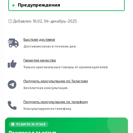
Очищенная вода, сорбат калия и бензоат калия
+
Предупреждения
(для свежести), лимонная кислота без ГМО. Не
содержит известных аллергенов. Произведено
Не хранить в холодильнике. Хранить в
в США из импортных ингредиентов.
недоступном для детей месте.
Добавлен: 16:02, 04-декабрь-2025
Быстрая доставка
Доставим заказ в течение дня.
Гарантия качества
Только оригинальные товары от производителей.
Получить консультацию по Телеграм
Бесплатная консультация.
Получить консультацию по телефону
Консультируем по телефону
ПОДАРОК ЗА ОТЗЫВ
Промокод за отзыв