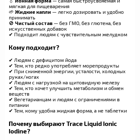
💧
Ионная форма
— самая быстроусвояемая и
мягкая для пищеварения
🌱
Жидкие капли
— легко дозировать и удобно
принимать
🚫
Чистый состав
— без ГМО, без глютена, без
искусственных добавок
✔ Подходит людям с чувствительным желудком
Кому подходит?
✔ Людям с дефицитом йода
✔ Тем, кто редко употребляет морепродукты
✔ При сниженной энергии, усталости, холодных
руках/ногах
✔ Людям с нагрузкой на щитовидную железу
✔ Тем, кто хочет улучшить метаболизм и обмен
веществ
✔ Вегетарианцам и людям с ограничениями в
питании
✔ Тем, кому удобна жидкая форма, а не таблетки
Почему выбирают Trace Liquid Ionic
Iodine?