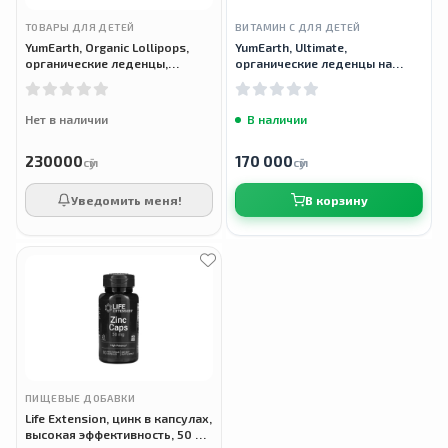
ТОВАРЫ ДЛЯ ДЕТЕЙ
ВИТАМИН С ДЛЯ ДЕТЕЙ
YumEarth, Organic Lollipops,
YumEarth, Ultimate,
органические леденцы,
органические леденцы на
Ассорти вкусов, 40 шт
палочке с антиоксидантами со
вкусом манго, апельсина,
лимона, 15 леденцов,
Нет в наличии
В наличии
230000
170 000
сӯм
сӯм
Уведомить меня!
В корзину
ПИЩЕВЫЕ ДОБАВКИ
Life Extension, цинк в капсулах,
высокая эффективность, 50 мг,