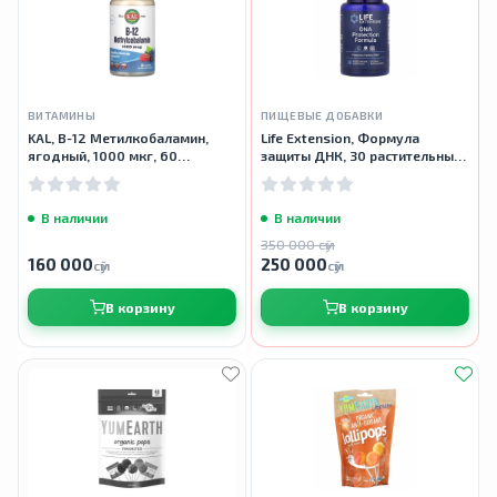
ВИТАМИНЫ
ПИЩЕВЫЕ ДОБАВКИ
KAL, B-12 Метилкобаламин,
Life Extension, Формула
ягодный, 1000 мкг, 60
защиты ДНК, 30 растительных
леденцов
капсул
В наличии
В наличии
350 000 сӯм
160 000
250 000
сӯм
сӯм
В корзину
В корзину