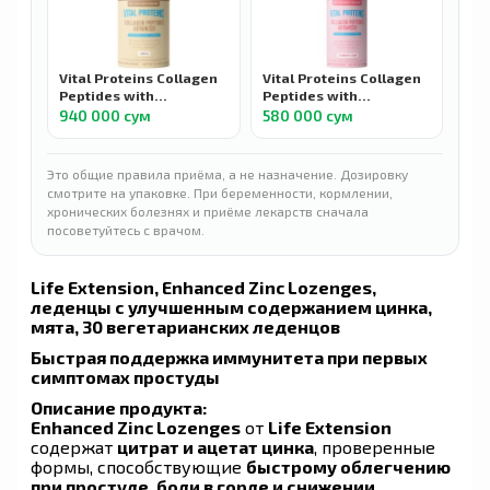
Vital Proteins Collagen
Vital Proteins Collagen
Peptides with
Peptides with
Hyaluronic Acid and
Hyaluronic Acid and
940 000 сум
580 000 сум
Vitamin C, Пептиды
Vitamin C, Пептиды
коллагена с
коллагена с
гиалуроновй кислотой
гиалуроновй кислотой
Это общие правила приёма, а не назначение. Дозировку
и витамином С, вкус
и витамином С, со
смотрите на упаковке. При беременности, кормлении,
ванилла, 598 г
вкусом клубники и
хронических болезнях и приёме лекарств сначала
лимона, 299 г
посоветуйтесь с врачом.
Life Extension, Enhanced Zinc Lozenges,
леденцы с улучшенным содержанием цинка,
мята, 30 вегетарианских леденцов
Быстрая поддержка иммунитета при первых
симптомах простуды
Описание продукта:
Enhanced Zinc Lozenges
от
Life Extension
содержат
цитрат и ацетат цинка
, проверенные
формы, способствующие
быстрому облегчению
при простуде, боли в горле и снижении