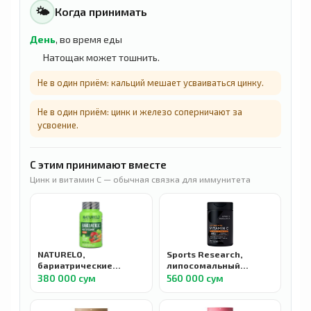
🌤
Когда принимать
День
, во время еды
Натощак может тошнить.
Не в один приём: кальций мешает усваиваться цинку.
Не в один приём: цинк и железо соперничают за
усвоение.
С этим принимают вместе
Цинк и витамин C — обычная связка для иммунитета
NATURELO,
Sports Research,
бариатрические
липосомальный
мультивитамины с
витамин C, 1000 мг 180
380 000 сум
560 000 сум
железом, 60
растительных капсул
вегетарианских капсул