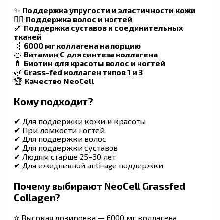
✨
Поддержка упругости и эластичности кожи
💇‍♀️
Поддержка волос и ногтей
🦴
Поддержка суставов и соединительных
тканей
🧬
6000 мг коллагена на порцию
🍊
Витамин C для синтеза коллагена
💊
Биотин для красоты волос и ногтей
🌿
Grass-fed коллаген типов 1 и 3
🏆
Качество NeoCell
Кому подходит?
✔ Для поддержки кожи и красоты
✔ При ломкости ногтей
✔ Для поддержки волос
✔ Для поддержки суставов
✔ Людям старше 25–30 лет
✔ Для ежедневной anti-age поддержки
Почему выбирают NeoCell Grassfed
Collagen?
⭐ Высокая дозировка — 6000 мг коллагена