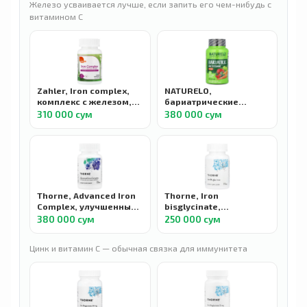
Железо усваивается лучше, если запить его чем-нибудь с
витамином C
Zahler, Iron complex,
NATURELO,
комплекс с железом,
бариатрические
100 капсул
мультивитамины с
310 000 сум
380 000 сум
железом, 60
вегетарианских капсул
Thorne, Advanced Iron
Thorne, Iron
Complex, улучшенный
bisglycinate,
комплекс с железом,
бисглицинат железа,
380 000 сум
250 000 сум
60 капсул
60 капсул
Цинк и витамин C — обычная связка для иммунитета