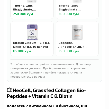
Thorne, Zinc
Thorne, Zinc
Bisglycinate,
Bisglycinate,
бисглицинат цинка, 30
бисглицинат цинка, 15
250 000 сум
200 000 сум
мг, 60 капсул
мг, 60 капсул
Bifolak Zincum + C + D3,
Codeage,
Цинк+С+Д3, 10 капсул
Липосомальный
витамин C+,
85 000 сум
390 000 сум
кверцетин, шиповник,
цинк, 90 капсул
Это общие правила приёма, а не назначение. Дозировку
смотрите на упаковке. При беременности, кормлении,
хронических болезнях и приёме лекарств сначала
посоветуйтесь с врачом.
💥
NeoCell, Grassfed Collagen Bio-
Peptides + Vitamin C & Biotin
Коллаген с витамином C и биотином, 180