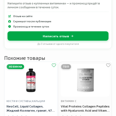
Напишите отзыв о купленных витаминах — и промокод придёт в
личном сообщении в течение суток.
Отзыв на сайте
Скриншот после публикации
Промокод в течение суток
Написать отзыв
До 3 отзывов от одного покупателя
Похожие товары
НОВИНКА
ТОП
КОСТИ И СУСТАВЫ,КАЛЬЦИИ
ВИТАМИН С
NeoCell, Liquid Collagen,
Vital Proteins Collagen Peptides
Жидкий Коллаген, гранат, 473
with Hyaluronic Acid and Vitamin
мл
C, Пептиды коллагена с