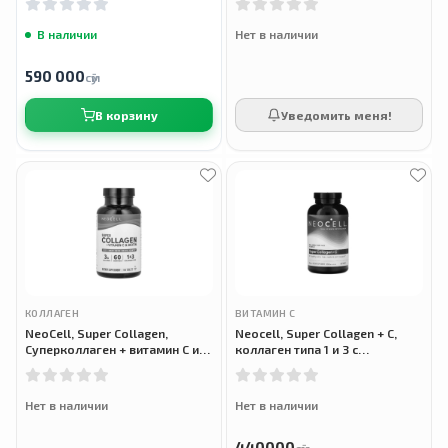
гиалуроновй кислотой и
В наличии
Нет в наличии
590 000
сӯм
В корзину
Уведомить меня!
КОЛЛАГЕН
ВИТАМИН С
NeoCell, Super Collagen,
Neocell, Super Collagen + C,
Суперколлаген + витамин C и
коллаген типа 1 и 3 с
биотин, 180 таблеток
витамином C, 360 таблеток
Нет в наличии
Нет в наличии
440000