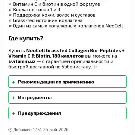
⭐ Витамин C и биотин в одной формуле
⭐ Коллаген типов 1 и 3
⭐ Поддержка кожи, волос и суставов
⭐ Grass-fed источник коллагена
⭐ Один из самых популярных коллагенов NeoCell
Где купить?
Купить
NeoCell Grassfed Collagen Bio-Peptides +
Vitamin C & Biotin, 180 каплетов
вы можете на
Evitamin.uz
— с гарантией оригинальности и
быстрой доставкой по Узбекистану. ✨
+
Рекомендации по применению
Чтобы повысить свою внутреннюю красоту,
+
Ингредиенты
рекомендуется принимать по шесть (6)
таблеток в день.
Стеарат магния (растительного
+
Предупреждения
происхождения). Может содержать
незначительное количество остатков
Данный продукт следует принимать только в
сульфитов природного происхождения.
качестве пищевой добавки. Не использовать
Добавлен: 17:51, 26-май-2026
для снижения веса. Хранить в сухом