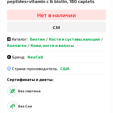
peptides+vitamin c & biotin, 180 caplets
Нет в наличии
сӯм
Каталог:
Биотин
/
Кости и суставы,кальции
/
Коллаген
/
Кожа, ногти и волосы
Бренд:
NeoCell
Страна-производитель:
США
Сертификаты и диеты:
Без глютена
Без Сои