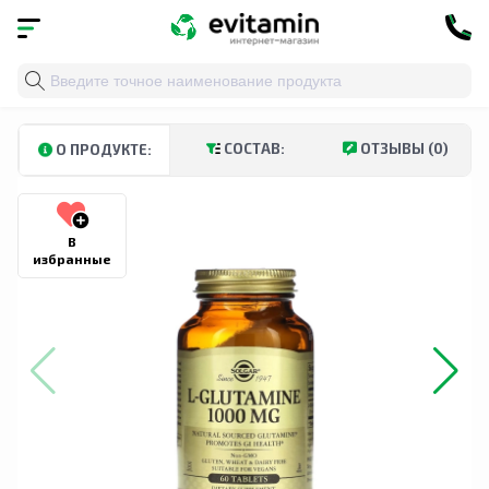
Главная
»
Каталог
»
Спортивное питание
» Solgar, Л-
СОСТАВ:
ОТЗЫВЫ (0)
О ПРОДУКТЕ:
В
избранные