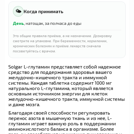
🌤
Когда принимать
День
, натощак, за полчаса до еды
Это общие правила приёма, а не назначение. Дозировку
смотрите на упаковке. При беременности, кормлении,
хронических болезнях и приёме лекарств сначала
посоветуйтесь с врачом.
Solgar L-глутамин представляет собой надежное
средство для поддержания здоровья вашего
желудочно-кишечного тракта и иммунной
системы. Каждая таблетка содержит 1000 мг
натурального L-глутамина, который является
основным источником энергии для клеток
желудочно-кишечного тракта, иммунной системы
и даже мозга.
Благодаря своей способности регулировать
перенос азота в мышечную ткань и из нее, L-
глутамин играет важную роль в поддержании
аминокислотного баланса в организме. Более