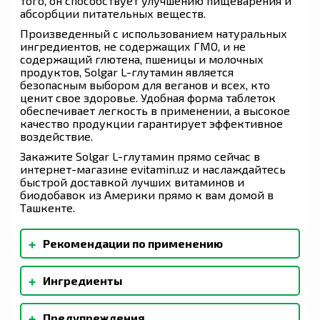
того, он способствует улучшению пищеварения и
абсорбции питательных веществ.
Произведенный с использованием натуральных
ингредиентов, не содержащих ГМО, и не
содержащий глютена, пшеницы и молочных
продуктов, Solgar L-глутамин является
безопасным выбором для веганов и всех, кто
ценит свое здоровье. Удобная форма таблеток
обеспечивает легкость в применении, а высокое
качество продукции гарантирует эффективное
воздействие.
Закажите Solgar L-глутамин прямо сейчас в
интернет-магазине evitamin.uz и наслаждайтесь
быстрой доставкой лучших витаминов и
биодобавок из Америки прямо к вам домой в
Ташкенте.
+
Рекомендации по применению
В качестве пищевой добавки для взрослых
+
Ингредиенты
принимайте две (2) таблетки два раза в день,
между приемами пищи или по указанию врача.
Микрокристаллическая целлюлоза,
+
Предупреждения
растительная клетчатка, растительная