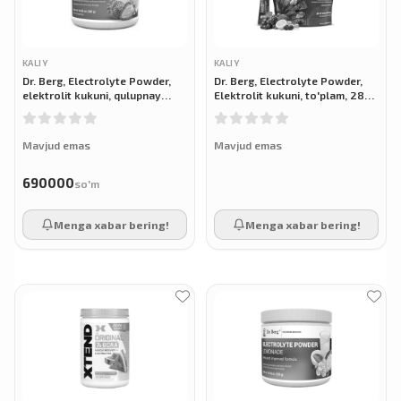
KALIY
KALIY
Dr. Berg, Electrolyte Powder,
Dr. Berg, Electrolyte Powder,
elektrolit kukuni, qulupnay
Elektrolit kukuni, to'plam, 28
limonadi, 300 g
stik
Mavjud emas
Mavjud emas
690000
so'm
Menga xabar bering!
Menga xabar bering!