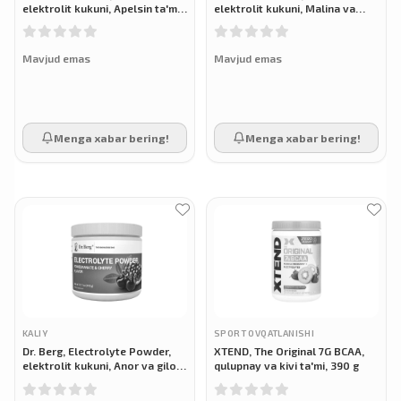
elektrolit kukuni, Apelsin ta'mi,
elektrolit kukuni, Malina va
300 g
limon, 330 g
Mavjud emas
Mavjud emas
Menga xabar bering!
Menga xabar bering!
KALIY
SPORT OVQATLANISHI
Dr. Berg, Electrolyte Powder,
XTEND, The Original 7G BCAA,
elektrolit kukuni, Anor va gilos
qulupnay va kivi ta'mi, 390 g
ta'mli, 315 g