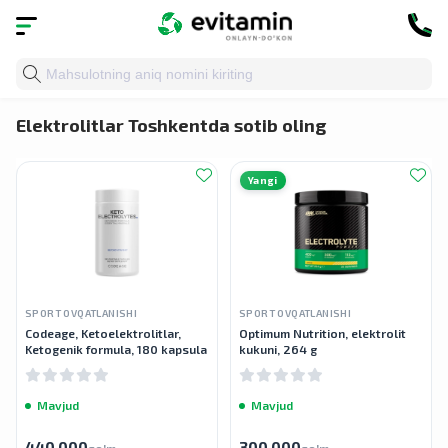
Bosh sahifa
»
Katalog
»
Sport ovqatlanishi
» Elektrolitla
Elektrolitlar Toshkentda sotib oling
Yangi
SPORT OVQATLANISHI
SPORT OVQATLANISHI
Codeage, Ketoelektrolitlar,
Optimum Nutrition, elektrolit
Ketogenik formula, 180 kapsula
kukuni, 264 g
Mavjud
Mavjud
440 000
300 000