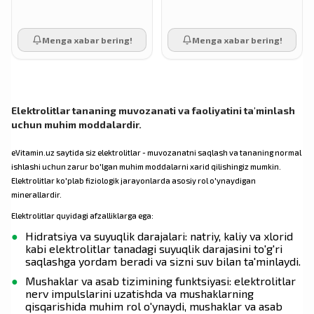
Menga xabar bering!
Menga xabar bering!
Elektrolitlar tananing muvozanati va faoliyatini ta'minlash
uchun muhim moddalardir.
eVitamin.uz saytida siz elektrolitlar - muvozanatni saqlash va tananing normal
ishlashi uchun zarur bo'lgan muhim moddalarni xarid qilishingiz mumkin.
Elektrolitlar ko'plab fiziologik jarayonlarda asosiy rol o'ynaydigan
minerallardir.
Elektrolitlar quyidagi afzalliklarga ega:
Hidratsiya va suyuqlik darajalari: natriy, kaliy va xlorid
kabi elektrolitlar tanadagi suyuqlik darajasini to'g'ri
saqlashga yordam beradi va sizni suv bilan ta'minlaydi.
Mushaklar va asab tizimining funktsiyasi: elektrolitlar
nerv impulslarini uzatishda va mushaklarning
qisqarishida muhim rol o'ynaydi, mushaklar va asab