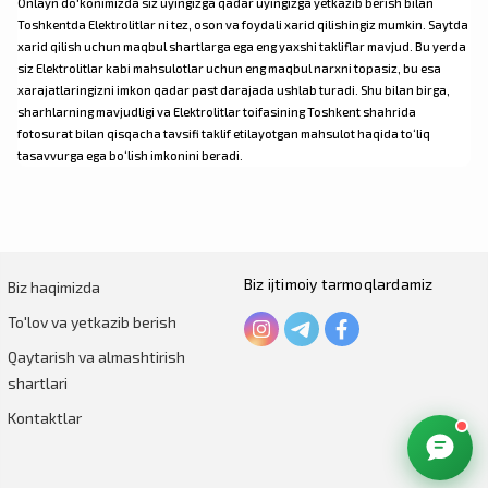
Onlayn do'konimizda siz uyingizga qadar uyingizga yetkazib berish bilan
Toshkentda Elektrolitlar ni tez, oson va foydali xarid qilishingiz mumkin. Saytda
xarid qilish uchun maqbul shartlarga ega eng yaxshi takliflar mavjud. Bu yerda
siz Elektrolitlar kabi mahsulotlar uchun eng maqbul narxni topasiz, bu esa
xarajatlaringizni imkon qadar past darajada ushlab turadi. Shu bilan birga,
sharhlarning mavjudligi va Elektrolitlar toifasining Toshkent shahrida
fotosurat bilan qisqacha tavsifi taklif etilayotgan mahsulot haqida to‘liq
tasavvurga ega bo‘lish imkonini beradi.
Biz ijtimoiy tarmoqlardamiz
Biz haqimizda
To'lov va yetkazib berish
Qaytarish va almashtirish
shartlari
Kontaktlar