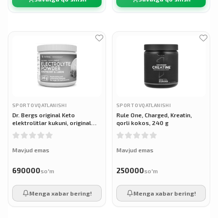
SPORT OVQATLANISHI
SPORT OVQATLANISHI
Dr. Bergs original Keto
Rule One, Charged, Kreatin,
elektrolitlar kukuni, original
qorli kokos, 240 g
keto elektrolitlar kukuni, 345 g
Mavjud emas
Mavjud emas
690000
250000
so'm
so'm
Menga xabar bering!
Menga xabar bering!