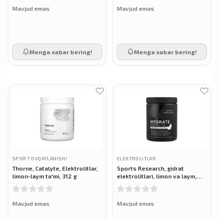
Mavjud emas
Mavjud emas
Menga xabar bering!
Menga xabar bering!
SPORT OVQATLANISHI
ELEKTROLITLAR
Thorne, Catalyte, Elektrolitlar,
Sports Research, gidrat
limon-laym ta'mi, 312 g
elektrolitlari, limon va laym,
450 g
Mavjud emas
Mavjud emas