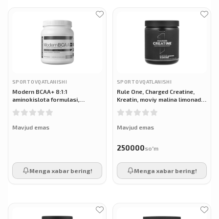
SPORT OVQATLANISHI
SPORT OVQATLANISHI
Modern BCAA+ 8:1:1
Rule One, Charged Creatine,
aminokislota formulasi,
Kreatin, moviy malina limonadi,
shaftoli choyi ta'mi, 535,5 g
270 g
Mavjud emas
Mavjud emas
250000
so'm
Menga xabar bering!
Menga xabar bering!