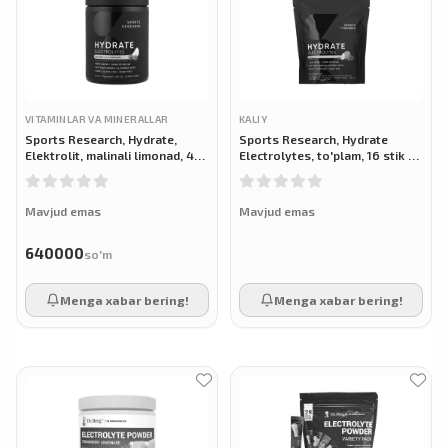
VITAMINLAR VA MINERALLAR
KALIY
Sports Research, Hydrate,
Sports Research, Hydrate
Elektrolit, malinali limonad, 450
Electrolytes, to'plam, 16 stik 5
g
g dan
Mavjud emas
Mavjud emas
640000
so'm
Menga xabar bering!
Menga xabar bering!