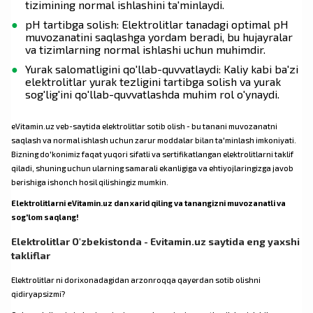
tizimining normal ishlashini ta'minlaydi.
pH tartibga solish: Elektrolitlar tanadagi optimal pH
muvozanatini saqlashga yordam beradi, bu hujayralar
va tizimlarning normal ishlashi uchun muhimdir.
Yurak salomatligini qo'llab-quvvatlaydi: Kaliy kabi ba'zi
elektrolitlar yurak tezligini tartibga solish va yurak
sog'lig'ini qo'llab-quvvatlashda muhim rol o'ynaydi.
eVitamin.uz veb-saytida elektrolitlar sotib olish - bu tanani muvozanatni
saqlash va normal ishlash uchun zarur moddalar bilan ta'minlash imkoniyati.
Bizning do'konimiz faqat yuqori sifatli va sertifikatlangan elektrolitlarni taklif
qiladi, shuning uchun ularning samarali ekanligiga va ehtiyojlaringizga javob
berishiga ishonch hosil qilishingiz mumkin.
Elektrolitlarni eVitamin.uz dan xarid qiling va tanangizni muvozanatli va
sog'lom saqlang!
Elektrolitlar O'zbekistonda - Evitamin.uz saytida eng yaxshi
takliflar
Elektrolitlar ni dorixonadagidan arzonroqqa qayerdan sotib olishni
qidiryapsizmi?