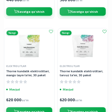
so'm
so'm
Savatga qo'shish
Savatga qo'shish
Yangi
Yangi
ELEKTROLITLAR
ELEKTROLITLAR
Thorne kundalik elektrolitlari,
Thorne kundalik elektrolitlari,
mango laym ta'mi, 30 paket
tarvuz ta'mi, 30 paket
Mavjud
Mavjud
620 000
620 000
so'm
so'm
Savatga qo'shish
Savatga qo'shish