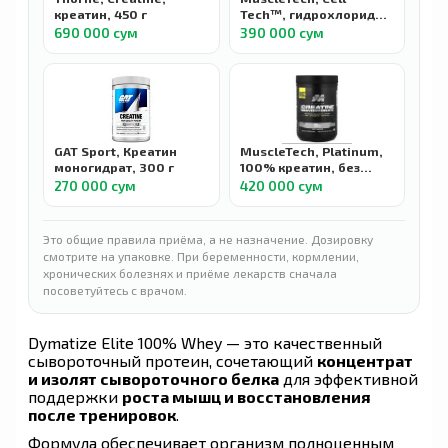
креатин, 450 г
Tech™, гидрохлорид
креатина+, с
690 000 сум
390 000 сум
нейтральным вкусом,
240 г
GAT Sport, Креатин
MuscleTech, Platinum,
моногидрат, 300 г
100% креатин, без
вкус, 400 г
270 000 сум
420 000 сум
Это общие правила приёма, а не назначение. Дозировку
смотрите на упаковке. При беременности, кормлении,
хронических болезнях и приёме лекарств сначала
посоветуйтесь с врачом.
Dymatize Elite 100% Whey — это качественный
сывороточный протеин, сочетающий
концентрат
и изолят сывороточного белка
для эффективной
поддержки
роста мышц и восстановления
после тренировок
.
Формула обеспечивает организм полноценным