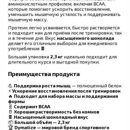
аминокислотным профилем, включая BCAA,
которые помогают ускорить восстановление,
уменьшить мышечную усталость и поддерживать
мышечную массу.
Протеин легко усваивается, быстро растворяется
и подходит как для приёма после тренировки, так
и в течение дня. Вкус
насыщенного шоколада
делает его отличным выбором для ежедневного
употребления 🍫
Большая упаковка
2,3 кг
идеально подходит для
длительного курса и выгодной покупки.
Преимущества продукта
💪
Поддержка роста мышц
— полноценный белок
⚡
Ускорение восстановления после тренировок
🔥
Подходит для набора массы и поддержания
формы
🧬
Содержит BCAA
🥛
Хорошая растворимость без комков
🍫
Насыщенный шоколадный вкус
📦
Большой объём — 2,3 кг
🏆
Dymatize — мировой бренд спортивного