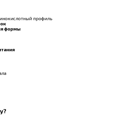
инокислотный профиль
вок
ия формы
итания
ала
ey?