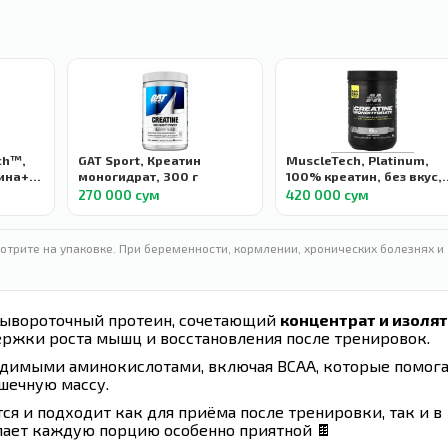
ch™,
GAT Sport, Креатин
MuscleTech, Platinum,
на+, с
моногидрат, 300 г
100% креатин, без вкус,
м, 240
400 г
270 000 сум
420 000 сум
отрите на упаковке. При беременности, кормлении, хронических болезнях и
 сывороточный протеин, сочетающий
концентрат и изолят
ржки роста мышц и восстановления после тренировок.
одимыми аминокислотами, включая BCAA, которые помог
шечную массу.
ся и подходит как для приёма после тренировки, так и в
ает каждую порцию особенно приятной 🍫