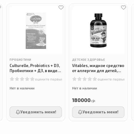
ПРОБИОТИКИ
ДЕТСКОЕ ЗДОРОВЬЕ
Culturelle, Probiotics + D3,
Vitables, жидкое средство
Пробиотики + Д3, в виде
от аллергии для детей,
капель, от рождения до
без спирта, со вкусом
м
оцените первым
оцените первым
12 месяцев, 9мл
винограда, 118 мл (4
жидк)
Нет в наличии
Нет в наличии
180000
сӯм
Уведомить меня!
Уведомить меня!