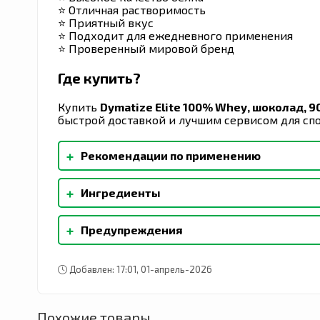
⭐ Отличная растворимость
⭐ Приятный вкус
⭐ Подходит для ежедневного применения
⭐ Проверенный мировой бренд
Где купить?
Купить
Dymatize Elite 100% Whey, шоколад, 90
быстрой доставкой и лучшим сервисом для спо
+
Рекомендации по применению
Легко смешивается. Добавьте одну мерную ло
+
Ингредиенты
молока или вашего любимого напитка и тщат
течение 30 минут после тренировки или в лю
Смесь сывороточного протеина (концентрат с
напиток с высоким содержанием белка.
+
Предупреждения
гидролизованный концентрат сывороточного 
1% следующих ингредиентов: натуральные и 
Продается по весу, а не по объему. Данный 
калия, соль, сукралоза, ацесульфам калия, с
добавки. Не использовать для снижения веса.
каррагинан). Содержит молоко и сою. Содер
Добавлен: 17:01, 01-апрель-2026
для детей месте.
биоинженерии.
Похожие товары