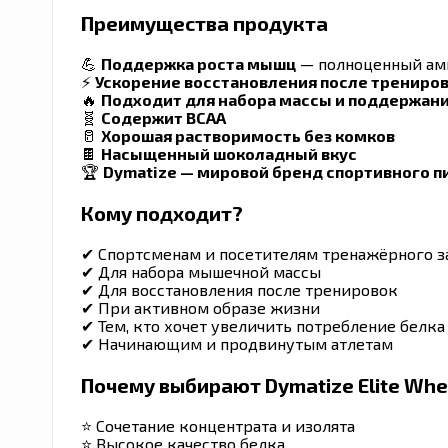
Преимущества продукта
💪
Поддержка роста мышц
— полноценный ам
⚡
Ускорение восстановления после трениро
🔥
Подходит для набора массы и поддержан
🧬
Содержит BCAA
🥛
Хорошая растворимость без комков
🍫
Насыщенный шоколадный вкус
🏆
Dymatize — мировой бренд спортивного п
Кому подходит?
✔ Спортсменам и посетителям тренажёрного з
✔ Для набора мышечной массы
✔ Для восстановления после тренировок
✔ При активном образе жизни
✔ Тем, кто хочет увеличить потребление белка
✔ Начинающим и продвинутым атлетам
Почему выбирают Dymatize Elite Wh
⭐ Сочетание концентрата и изолята
⭐ Высокое качество белка