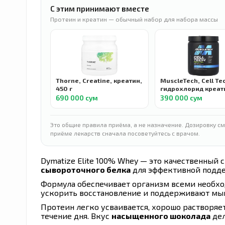
С этим принимают вместе
Протеин и креатин — обычный набор для набора массы
Thorne, Creatine, креатин,
MuscleTech, Cell Te
450 г
гидрохлорид креати
нейтральным вкусо
690 000 сум
390 000 сум
г
Это общие правила приёма, а не назначение. Дозировку см
приёме лекарств сначала посоветуйтесь с врачом.
Dymatize Elite 100% Whey — это качественный
сывороточного белка
для эффективной подде
Формула обеспечивает организм всеми необх
ускорить восстановление и поддерживают мы
Протеин легко усваивается, хорошо растворяет
течение дня. Вкус
насыщенного шоколада
дел