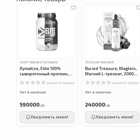
СПОРТИВНОЕ ПИТАНИЕ
ТРЕОНАТ МАГНИЯ
Dymatize, Elite 100%
Buried Treasure, Magtein,
сывороточный протеин,
Магний L-треонат, 2000
вкус ванили, 907 г
мг, 60 мл
оцените первым
оцените первы
Нет в наличии
Нет в наличии
590000
240000
сӯм
сӯм
Уведомить меня!
Уведомить меня!