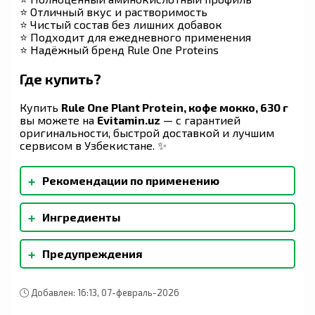
⭐ Отличный вкус и растворимость
⭐ Чистый состав без лишних добавок
⭐ Подходит для ежедневного применения
⭐ Надёжный бренд Rule One Proteins
Где купить?
Купить
Rule One Plant Protein, кофе мокко, 630 г
вы можете на
Evitamin.uz
— с гарантией
оригинальности, быстрой доставкой и лучшим
сервисом в Узбекистане. ✨
+
Рекомендации по применению
Смешайте одну мерную ложку R1 Plant Protein™
+
Ингредиенты
с ок. 240–300 мл (8–10 унций) воды,
растительного молока или вашего любимого
Смесь белков (гороховый протеин, протеин из
напитка в шейкере или стакане с ложкой.
+
Предупреждения
семян подсолнечника, протеин из семян тыквы,
Принимайте до или после тренировок или в
белок из арбузных косточек), какао
качестве снека в любое время, чтобы добавить
Данный продукт продается по весу, а не по
(обработанное щелочью), натуральные
высококачественный белок в свой рацион.
объему. Продукт не полностью заполняет
ароматизаторы, смесь камеди (гуаровая
Добавлен: 16:13, 07-февраль-2026
упаковку. Во время транспортировки и
камедь, аравийская камедь, ксантановая