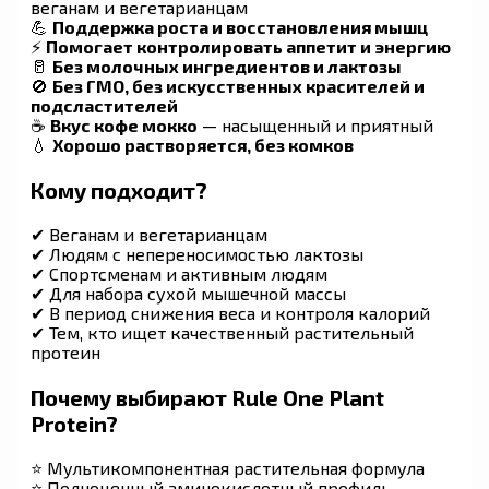
веганам и вегетарианцам
💪
Поддержка роста и восстановления мышц
⚡
Помогает контролировать аппетит и энергию
🥛
Без молочных ингредиентов и лактозы
🚫
Без ГМО, без искусственных красителей и
подсластителей
☕
Вкус кофе мокко
— насыщенный и приятный
💧
Хорошо растворяется, без комков
Кому подходит?
✔ Веганам и вегетарианцам
✔ Людям с непереносимостью лактозы
✔ Спортсменам и активным людям
✔ Для набора сухой мышечной массы
✔ В период снижения веса и контроля калорий
✔ Тем, кто ищет качественный растительный
протеин
Почему выбирают Rule One Plant
Protein?
⭐ Мультикомпонентная растительная формула
⭐ Полноценный аминокислотный профиль