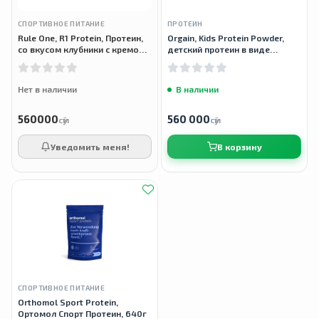
СПОРТИВНОЕ ПИТАНИЕ
ПРОТЕИН
Rule One, R1 Protein, Протеин,
Orgain, Kids Protein Powder,
со вкусом клубники с кремом,
детский протеин в виде
900 г
порошка, шоколад, 459 г
Нет в наличии
В наличии
560000
560 000
сӯм
сӯм
Уведомить меня!
В корзину
СПОРТИВНОЕ ПИТАНИЕ
Orthomol Sport Protein,
Ортомол Спорт Протеин, 640г