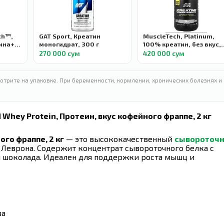
ch™,
GAT Sport, Креатин
MuscleTech, Platinum,
на+, с
моногидрат, 300 г
100% креатин, без вкус,
м, 240
400 г
270 000 сум
420 000 сум
отрите на упаковке. При беременности, кормлении, хронических болезнях и
old Whey Protein, Протеин, вкус кофейного фраппе, 2 кг
ого фраппе, 2 кг
— это высококачественный
сывороточ
 Леврона. Содержит концентрат сывороточного белка с
 шоколада. Идеален для поддержки роста мышц и
ва