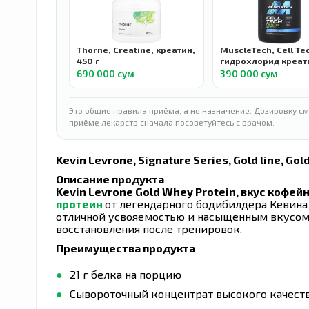
Thorne, Creatine, креатин,
MuscleTech, Cell Te
450 г
гидрохлорид креати
нейтральным вкусо
690 000 сум
390 000 сум
г
Это общие правила приёма, а не назначение. Дозировку см
приёме лекарств сначала посоветуйтесь с врачом.
Kevin Levrone, Signature Series, Gold line, G
Описание продукта
Kevin Levrone Gold Whey Protein, вкус кофейн
протеин
от легендарного бодибилдера Кевина
отличной усвояемостью и насыщенным вкусом
восстановления после тренировок.
Преимущества продукта
21 г белка на порцию
Сывороточный концентрат высокого качест