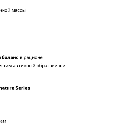
чной массы
 баланс
в рационе
ущим активный образ жизни
nature Series
лам