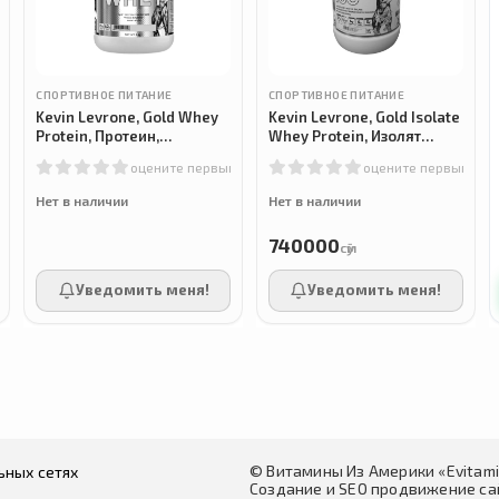
СПОРТИВНОЕ ПИТАНИЕ
СПОРТИВНОЕ ПИТАНИЕ
Kevin Levrone, Gold Whey
Kevin Levrone, Gold Isolate
Protein, Протеин,
Whey Protein, Изолят
клубника, 2 кг
сывороточного протеина,
м
оцените первым
оцените первым
печенье с кремом, 2 кг
Нет в наличии
Нет в наличии
740000
сӯм
Уведомить меня!
Уведомить меня!
© Витамины Из Америки «Evitam
ьных сетях
Создание и SEO продвижение сай