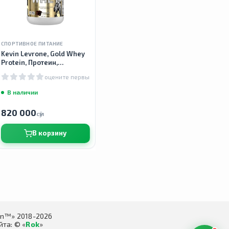
СПОРТИВНОЕ ПИТАНИЕ
Kevin Levrone, Gold Whey
Protein, Протеин,
шоколад, 2 кг
оцените первым
В наличии
820 000
сӯм
В корзину
in™» 2018-2026
та: © «
Rok
»