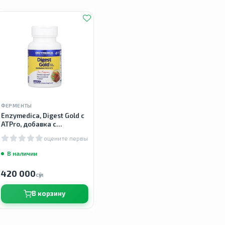
ФЕРМЕНТЫ
Enzymedica, Digest Gold с
ATPro, добавка с
пищеварительными
оцените первым
ферментами, 45 капсул
В наличии
420 000
сӯм
В корзину