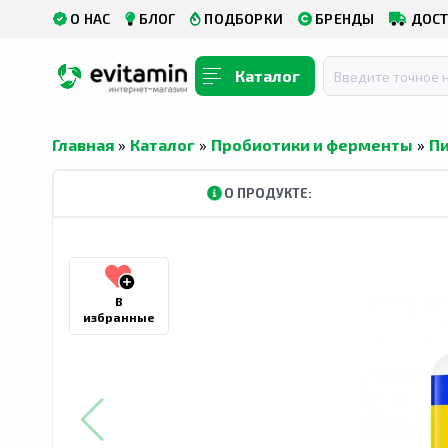
О НАС
БЛОГ
ПОДБОРКИ
БРЕНДЫ
ДОСТ
Каталог
Главная
»
Каталог
»
Пробиотики и ферменты
»
П
О ПРОДУКТЕ:
В
избранные