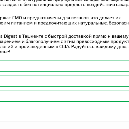
 сладость без потенциально вредного воздействия сахар
ржат ГМО и предназначены для веганов, что делает их
воим питанием и предпочитающих натуральные, безопас
s Digest в Ташкенте с быстрой доставкой прямо к вашему
варением и благополучием с этим превосходным продукт
логий и произведенным в США. Радуйтесь каждому дню, з
овье!
вательной таблетке до 3 раз в день. Дети должны полност
слых.
аническая стевия, лимонная кислота, свекольный сок,
ий рисовый концентрат, органическое растительное
трин, органический лецитин подсолнечника, органическ
 месте. Беречь от воздействия высоких температур. Хран
едь). Не содержит: яйца, молочные продукты, консервант
использовать продукт, если защитная пленка повреждена 
 глютен, казеин, картофель, искусственные краски или