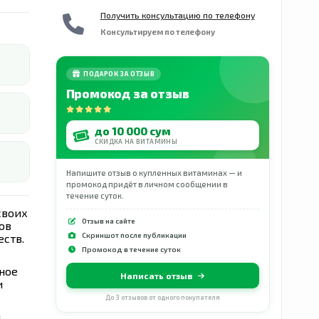
Получить консультацию по телефону
Консультируем по телефону
ПОДАРОК ЗА ОТЗЫВ
Промокод за отзыв
до 10 000 сум
СКИДКА НА ВИТАМИНЫ
Напишите отзыв о купленных витаминах — и
промокод придёт в личном сообщении в
течение суток.
своих
Отзыв на сайте
ов
Скриншот после публикации
ств.
Промокод в течение суток
ное
Написать отзыв
и
До 3 отзывов от одного покупателя
я