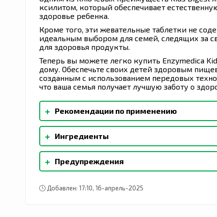
ксилитом, который обеспечивает естественную
здоровье ребенка.
Кроме того, эти жевательные таблетки не соде
идеальным выбором для семей, следящих за с
для здоровья продукты.
Теперь вы можете легко купить Enzymedica Kid
дому. Обеспечьте своих детей здоровым пище
созданным с использованием передовых техно
что ваша семья получает лучшую заботу о здор
+
Рекомендации по применению
Детям в возрасте от 4 лет принимать по 1 же
+
Ингредиенты
разжевывать продукт под наблюдением взро
Органический декстроза тапиоки, инулин, орг
+
Предупреждения
натуральный фруктовый пуансон, органическ
покрытие (органический тапиока мальтодекс
Хранить в плотно закрытой упаковке в сухом
пальмовое масло, органическая гуаровая кам
в недоступном для детей месте. Не следует 
соль, соя, пшеница, дрожжи, орехи, кукуруза,
Добавлен: 17:10, 16-апрель-2025
отсутствует.
ароматизаторы.