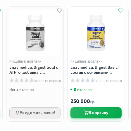
ПИЩЕВЫЕ ДОБАВКИ
ПИЩЕВЫЕ ДОБАВКИ
Enzymedica, Digest Gold с
Enzymedica, Digest Basic,
ATPro, добавка с
состав с основными
пищеварительными
ферментами, 90 капсул
м
оцените первым
оцените первым
ферментами, 90 капсул
Нет в наличии
В наличии
250 000
сӯм
Уведомить меня!
В корзину