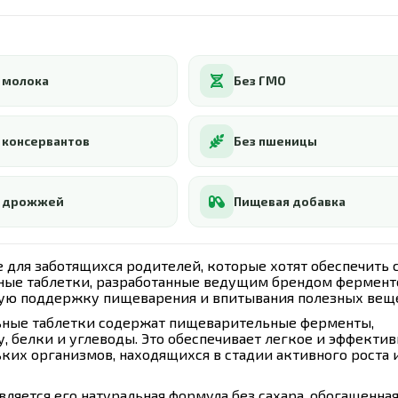
 молока
Без ГМО
 консервантов
Без пшеницы
з дрожжей
Пищевая добавка
ие для заботящихся родителей, которые хотят обеспечить 
ные таблетки, разработанные ведущим брендом фермент
ную поддержку пищеварения и впитывания полезных веще
льные таблетки содержат пищеварительные ферменты,
, белки и углеводы. Это обеспечивает легкое и эффектив
ьких организмов, находящихся в стадии активного роста 
ляется его натуральная формула без сахара, обогащенна