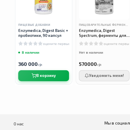
ПИЩЕВЫЕ ДОБАВКИ
ПИЩЕВАРИТЕЛЬНЫЕ ФЕРМЕНТЫ
Enzymedica, Digest Basic +
Enzymedica, Digest
пробиотики, 90 капсул
Spectrum, ферменты для
пищеварения, 90 капсул
оцените первым
оцените первы
В наличии
Нет в наличии
360 000
570000
сӯм
сӯм
В корзину
Уведомить меня!
Мы в социал
О нас