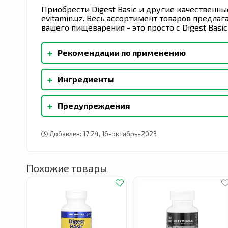
Приобрести Digest Basic и другие качественн
evitamin.uz. Весь ассортимент товаров предла
вашего пищеварения - это просто с Digest Basic
+
Рекомендации по применению
Принимать по 1 капсуле во время каждого п
+
Ингредиенты
повышения активности ферментов можно прин
пробиотиками от Enzymedica.
На 100% вегетарианская капсула (целлюлоза, 
+
Предупреждения
соли, сахарозы, сои, пшеницы, дрожжей, орехо
искусственных красителей и ароматизаторов
Добавлен: 17:24, 16-октябрь-2023
Похожие товары