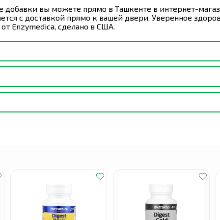
ые добавки вы можете прямо в Ташкенте в интернет-мага
гается с доставкой прямо к вашей двери. Уверенное здоро
 от Enzymedica, сделано в США.
риема пищи. При необходимости можно увеличить дозу. Д
имать Digest™ с пробиотиками или Digest Gold™ с
вода). Не содержит яиц, молочных продуктов, консервант
в, кукурузы, глютена, казеина, картофеля, риса,
.