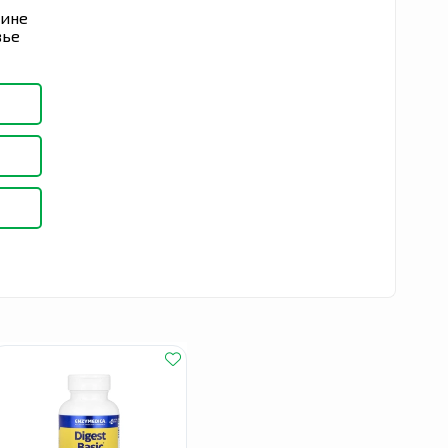
зине
вье
ля
ов,