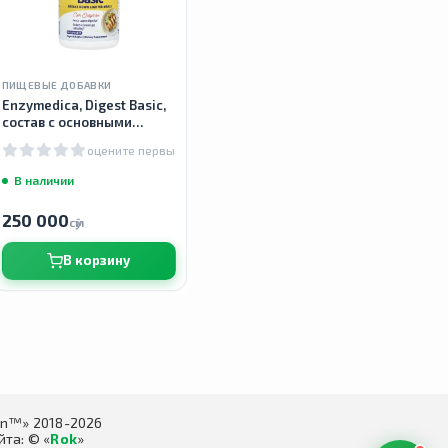
ПИЩЕВЫЕ ДОБАВКИ
Enzymedica, Digest Basic,
состав с основными
ферментами, 90 капсул
оцените первым
В наличии
250 000
сӯм
В корзину
in™» 2018-2026
та: © «
Rok
»