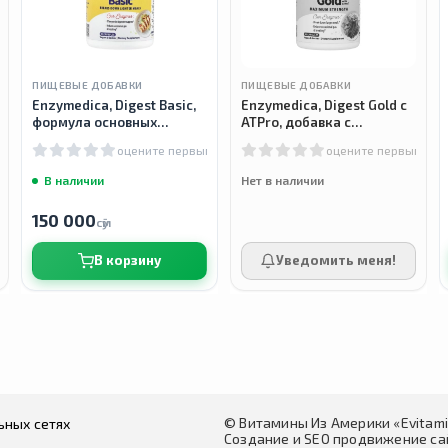
ПИЩЕВЫЕ ДОБАВКИ
ПИЩЕВЫЕ ДОБАВКИ
Enzymedica, Digest Basic,
Enzymedica, Digest Gold с
формула основных
ATPro, добавка с
ферментов, 30 капсул
пищеварительными
м
оцените первым
оцените первым
ферментами, 90 капсул
В наличии
Нет в наличии
150 000
сӯм
В корзину
Уведомить меня!
© Витамины Из Америки «Evitam
ьных сетях
Создание и SEO продвижение сай