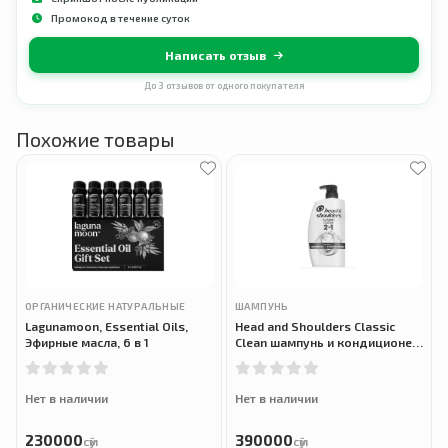
Промокод в течение суток
Написать отзыв
До 3 отзывов от одного покупателя
Похожие товары
ОРГАНИЧЕСКИЕ НАТУРАЛЬНЫЕ
ШАМПУНЬ
Lagunamoon, Essential Oils,
Head and Shoulders Classic
Эфирные масла, 6 в 1
Clean шампунь и кондиционер
2 в 1 против перхоти без
парабенов, Anti-Dandruff 2 in 1
Paraben
Нет в наличии
Нет в наличии
230000
390000
сӯм
сӯм