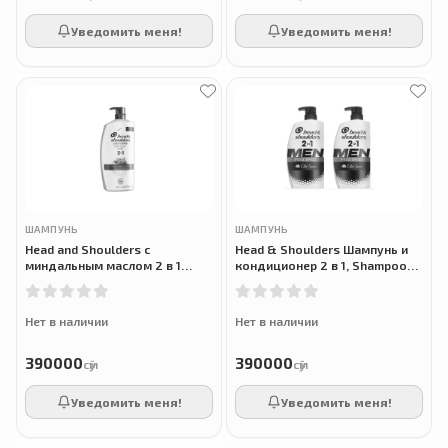
Уведомить меня!
Уведомить меня!
ШАМПУНЬ
ШАМПУНЬ
Head and Shoulders с
Head & Shoulders Шампунь и
миндальным маслом 2 в 1
кондиционер 2 в 1, Shampoo
шампунь против перхоти без
And Conditioner, Anti Dandruff
парабенов + кондиционер, 950
Treatment And Scalp Care, 950
мл
Нет в наличии
Нет в наличии
390000
390000
сӯм
сӯм
Уведомить меня!
Уведомить меня!