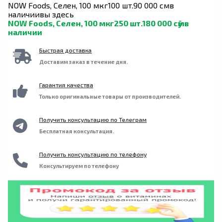
ракообразные и ингредиенты из древесных
NOW Foods, Селен, 100 мкг
100 шт.
90 000 сӯм
в
орехов. Производится на предприятии,
наличии
вы здесь
имеющем регистрацию надлежащей
NOW Foods, Селен, 100 мкг
250 шт.
180 000 сӯм
в
производственной практики (GMP), где
наличии
выполняется обработка других ингредиентов,
содержащих эти аллергены.
Быстрая доставка
Доставим заказ в течение дня.
Гарантия качества
Только оригинальные товары от производителей.
Получить консультацию по Телеграм
Бесплатная консультация.
Получить консультацию по телефону
Консультируем по телефону