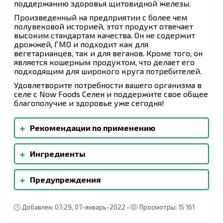
поддержанию здоровья щитовидной железы.
Произведенный на предприятии с более чем
полувековой историей, этот продукт отвечает
высоким стандартам качества. Он не содержит
дрожжей, ГМО и подходит как для
вегетарианцев, так и для веганов. Кроме того, он
является кошерным продуктом, что делает его
подходящим для широкого круга потребителей.
Удовлетворите потребности вашего организма в
селе с Now Foods Селен и поддержите свое общее
благополучие и здоровье уже сегодня!
+
Рекомендации по применению
Принимать по 1 таблетке 1-2 раза в день во
+
Ингредиенты
время еды.
Микрокристаллическая целлюлоза,
+
Предупреждения
стеариновая кислота (растительного
происхождения) и стеарат магния
(растительного происхождения). При
производстве не используются дрожжи,
Добавлен: 07:29, 07-январь-2022 •
Просмотры: 15 161
пшеница, глютен, соя, молоко, яйца, рыба,