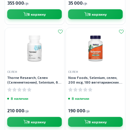
355 000
35 000
сӯм
сӯм
В корзину
В корзину
СЕЛЕН
СЕЛЕН
Thorne Research, Cелен
Now Foods, Selenium, селен,
(Селенметионин), Selenium, 60
200 mcg, 180 вегетарианских
капсул
капсул
В наличии
В наличии
210 000
190 000
сӯм
сӯм
В корзину
В корзину