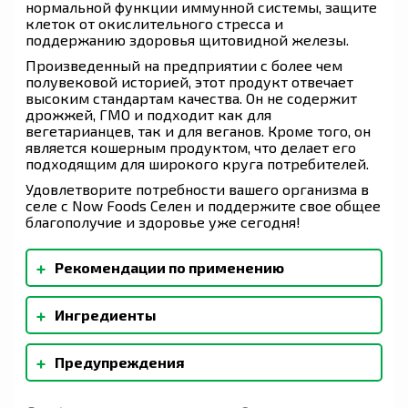
нормальной функции иммунной системы, защите
клеток от окислительного стресса и
поддержанию здоровья щитовидной железы.
Произведенный на предприятии с более чем
полувековой историей, этот продукт отвечает
высоким стандартам качества. Он не содержит
дрожжей, ГМО и подходит как для
вегетарианцев, так и для веганов. Кроме того, он
является кошерным продуктом, что делает его
подходящим для широкого круга потребителей.
Удовлетворите потребности вашего организма в
селе с Now Foods Селен и поддержите свое общее
благополучие и здоровье уже сегодня!
+
Рекомендации по применению
Принимать по 1 таблетке 1-2 раза в день во
+
Ингредиенты
время еды.
Микрокристаллическая целлюлоза,
+
Предупреждения
стеариновая кислота (растительного
происхождения) и стеарат магния
(растительного происхождения). При