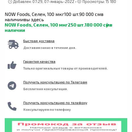
производстве не используются дрожжи,
Добавлен: 07:29, 07-январь-2022 •
Просмотры: 15 180
пшеница, глютен, соя, молоко, яйца, рыба,
ракообразные и ингредиенты из древесных
NOW Foods, Селен, 100 мкг
100 шт.
90 000 сӯм
в
орехов. Производится на предприятии,
наличии
вы здесь
имеющем регистрацию надлежащей
NOW Foods, Селен, 100 мкг
250 шт.
180 000 сӯм
в
производственной практики (GMP), где
наличии
выполняется обработка других ингредиентов,
содержащих эти аллергены.
Быстрая доставка
Доставим заказ в течение дня.
Гарантия качества
Только оригинальные товары от производителей.
Получить консультацию по Телеграм
Бесплатная консультация.
Получить консультацию по телефону
Консультируем по телефону