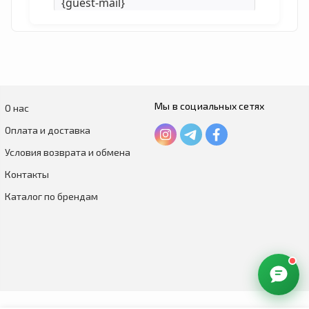
Мы в социальных сетях
О нас
Оплата и доставка
[image-upload]
Прикрепить изображения
Условия возврата и обмена
[/image-upload]
Контакты
[allow-comments-subscribe]
Каталог по брендам
{comments-subscribe}
[/allow-comments-subscribe]