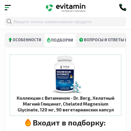
Главная
»
Каталог
»
Витамины и минералы
»
Глицина
0)
ОСОБЕННОСТИ
ВОПРОСЫ И ОТВЕТЫ (0)
ПОДБОРКИ
Коллекции с Витамином - Dr. Berg, Хелатный
Магний Глицинат, Chelated Magnesium
Glycinate, 120 мг, 90 вегетарианских капсул
Входит в подборку: