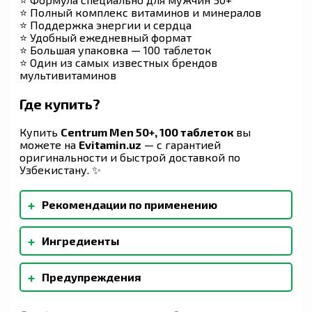
⭐ Полный комплекс витаминов и минералов
⭐ Поддержка энергии и сердца
⭐ Удобный ежедневный формат
⭐ Большая упаковка — 100 таблеток
⭐ Один из самых известных брендов
мультивитаминов
Где купить?
Купить
Centrum Men 50+, 100 таблеток
вы
можете на
Evitamin.uz
— с гарантией
оригинальности и быстрой доставкой по
Узбекистану. ✨
+
Рекомендации по применению
Взрослым. Принимать по одной (1) таблетке в
+
Ингредиенты
день во время еды. Не предназначено для
детей. Не превышайте рекомендуемую
Карбонат кальция, хлорид калия, оксид магния,
дозировку.
+
Предупреждения
аскорбиновая кислота (витамин C),
микрокристаллическая целлюлоза,
Как и в случае с любой добавкой, перед
двузамещенный фосфат кальция, dl-альфа