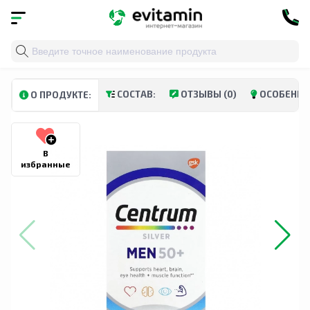
Главная
»
Каталог
»
Витамины и минералы
»
Витами
СОСТАВ:
ОТЗЫВЫ (0)
ОСОБЕННО
О ПРОДУКТЕ:
В
избранные