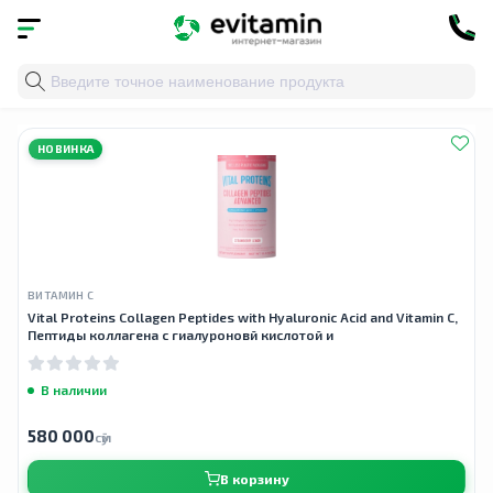
Главная
»
Облако тегов
» vital proteins.
НОВИНКА
ВИТАМИН С
Vital Proteins Collagen Peptides with Hyaluronic Acid and Vitamin C,
Пептиды коллагена с гиалуроновй кислотой и
В наличии
580 000
сӯм
В корзину