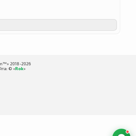
in™» 2018-2026
та: © «
Rok
»