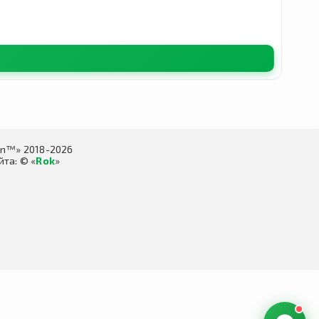
in™» 2018-2026
та: © «
Rok
»