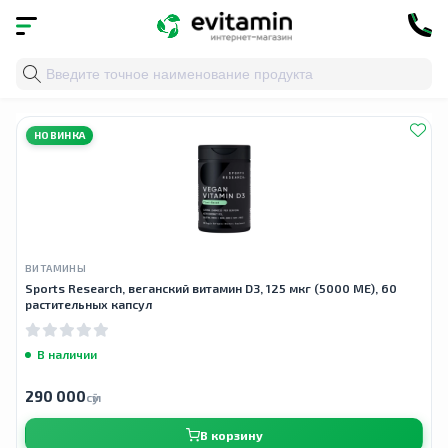
Главная
»
Облако тегов
» sports research vitamin d3
НОВИНКА
ВИТАМИНЫ
Sports Research, веганский витамин D3, 125 мкг (5000 МЕ), 60
растительных капсул
В наличии
290 000
сӯм
В корзину