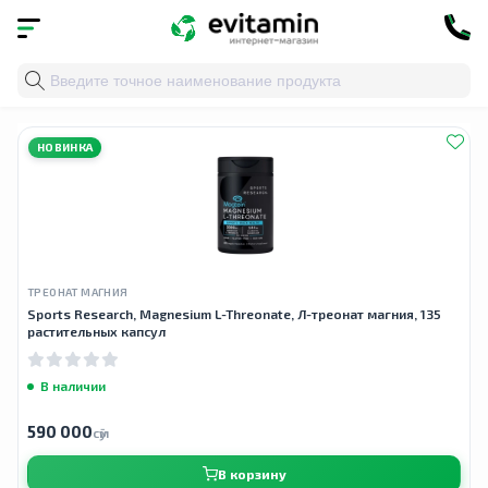
Главная
»
Облако тегов
» sports research magtein
НОВИНКА
ТРЕОНАТ МАГНИЯ
Sports Research, Magnesium L-Threonate, Л-треонат магния, 135
растительных капсул
В наличии
590 000
сӯм
В корзину