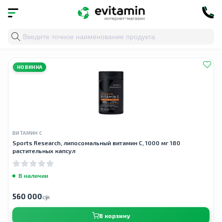
Главная
»
Облако тегов
» non gmo vitamin c
НОВИНКА
ВИТАМИН С
Sports Research, липосомальный витамин C, 1000 мг 180
растительных капсул
В наличии
560 000
сӯм
В корзину