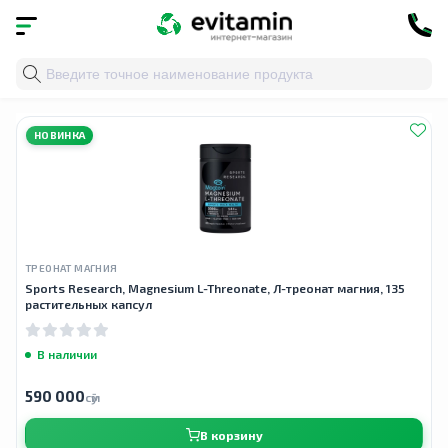
Главная
»
Облако тегов
» magtein 2000 mg
НОВИНКА
ТРЕОНАТ МАГНИЯ
Sports Research, Magnesium L-Threonate, Л-треонат магния, 135
растительных капсул
В наличии
590 000
сӯм
В корзину