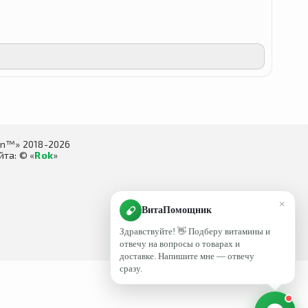
in™» 2018-2026
та: © «
Rok
»
×
ВитаПомощник
Здравствуйте! 👋 Подберу витамины и
отвечу на вопросы о товарах и
доставке. Напишите мне — отвечу
сразу.