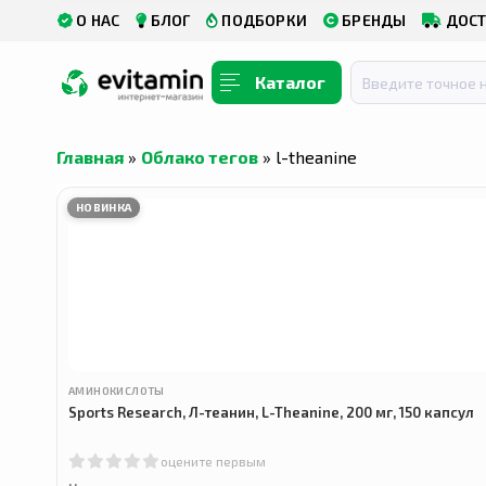
О НАС
БЛОГ
ПОДБОРКИ
БРЕНДЫ
ДОСТ
Каталог
Главная
»
Облако тегов
» l-theanine
НОВИНКА
АМИНОКИСЛОТЫ
Sports Research, Л-теанин, L-Theanine, 200 мг, 150 капсул
оцените первым