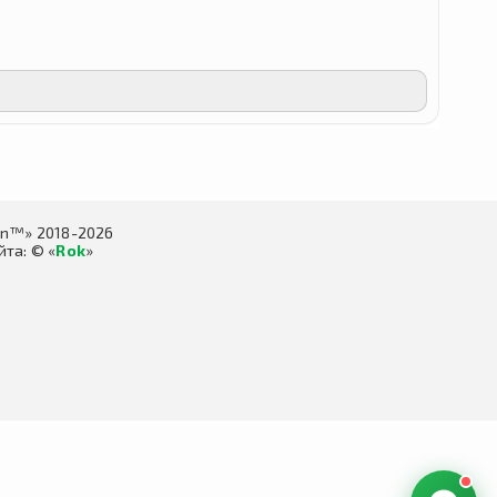
in™» 2018-2026
та: © «
Rok
»