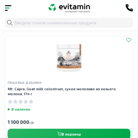
Главная
»
Облако тегов
» goat whey
ПИЩЕВЫЕ ДОБАВКИ
Mt. Capra, Goat milk colostrum, сухое молозиво из козьего
молока, 174 г
В наличии
1 100 000
сӯм
В корзину