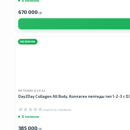
В наличии
670 000
сӯм
НОВИНКА
ВИТАМИН D3 И К2
Day2Day Collagen All Body, Коллаген пептиды тип 1-2-3 с D3
оцените первым
В наличии
385 000
сӯм