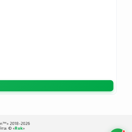
in™» 2018-2026
та: © «
Rok
»