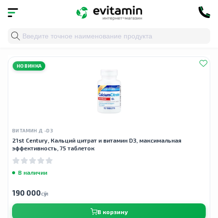
Главная
»
Облако тегов
» calcium citrate d3
НОВИНКА
ВИТАМИН Д -D3
21st Century, Кальций цитрат и витамин D3, максимальная
эффективность, 75 таблеток
В наличии
190 000
сӯм
В корзину