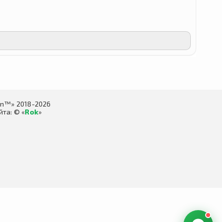
in™» 2018-2026
та: © «
Rok
»