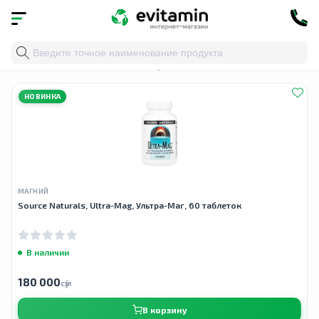
Главная
»
Облако тегов
» ультра-маг
НОВИНКА
МАГНИЙ
Source Naturals, Ultra-Mag, Ультра-Маг, 60 таблеток
В наличии
180 000
сӯм
В корзину