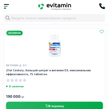
Главная
»
Облако тегов
» укрепление костей
НОВИНКА
ВИТАМИН Д -D3
21st Century, Кальций цитрат и витамин D3, максимальная
эффективность, 75 таблеток
В наличии
190 000
сӯм
В корзину