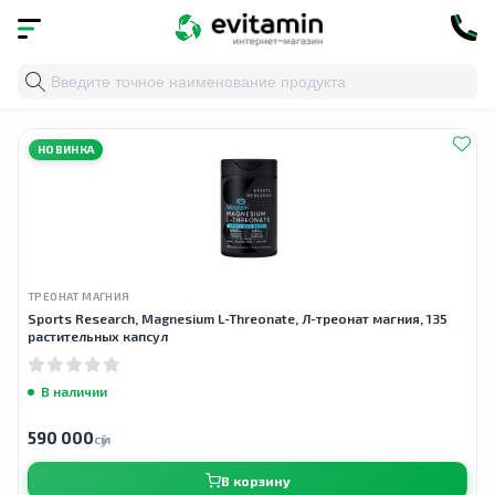
Главная
»
Облако тегов
» магний l-треонат
НОВИНКА
ТРЕОНАТ МАГНИЯ
Sports Research, Magnesium L-Threonate, Л-треонат магния, 135
растительных капсул
В наличии
590 000
сӯм
В корзину