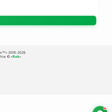
in™» 2018-2026
та: © «
Rok
»