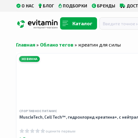
О НАС
БЛОГ
ПОДБОРКИ
БРЕНДЫ
ДОСТ
Каталог
Главная
»
Облако тегов
» креатин для силы
НОВИНКА
СПОРТИВНОЕ ПИТАНИЕ
MuscleTech, Cell Tech™, гидрохлорид креатина+, с нейтра
оцените первым