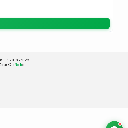
in™» 2018-2026
та: © «
Rok
»